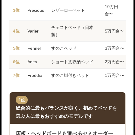
10万円
3位
Precious
レザーローベッド
台〜
チェストベッド（日本
4位
Varier
5万円台〜
製）
5位
Fennel
すのこベッド
3万円台〜
6位
Anita
ショート丈収納ベッド
2万円台〜
7位
Freddie
すのこ脚付きベッド
1万円台〜
1位
総合的に最もバランスが良く、初めてベッドを
選ぶ人に最もおすすめのモデルです
床板・ヘッドボードも選べるセミオーダー