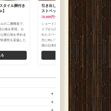
スタイル脚付き
引き出しタイプが選べるショート丈チェ
is】
ストベッド【Varier-s】日本製 スリム棚
58,000円〜（税込）
イルの二層構造で、
ショート丈でコンパクトながら、引き出し4タ
寝心地を実現。セ
イプから選べる自由設計。セミシングルの限ら
的な寝心地を求める
れたスペースでも収納力をしっかり確保したい
も快適性を妥協した
方に向いています。低ホルムアルデヒド部材使
用の日本製です。
見る
商品詳細を見る