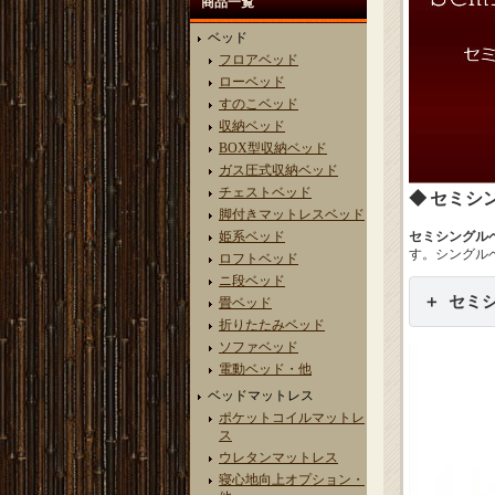
商品一覧
ベッド
フロアベッド
ローベッド
すのこベッド
収納ベッド
BOX型収納ベッド
ガス圧式収納ベッド
チェストベッド
セミシ
脚付きマットレスベッド
姫系ベッド
セミシングル
す。シングル
ロフトベッド
ニ段ベッド
セミ
畳ベッド
折りたたみベッド
ソファベッド
電動ベッド・他
ベッドマットレス
ポケットコイルマットレ
ス
ウレタンマットレス
寝心地向上オプション・