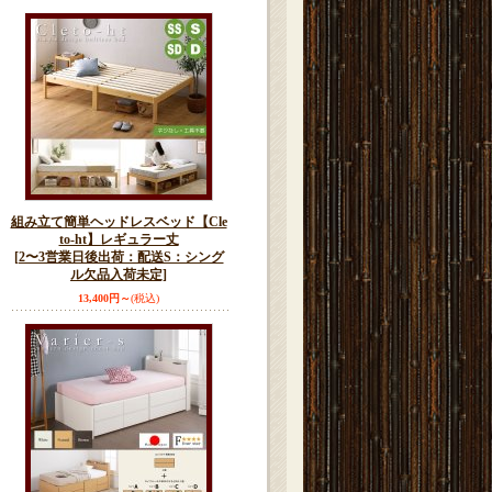
組み立て簡単ヘッドレスベッド【Cle
to-ht】レギュラー丈
[2〜3営業日後出荷：配送S：シング
ル欠品入荷未定]
13,400円～
(税込)