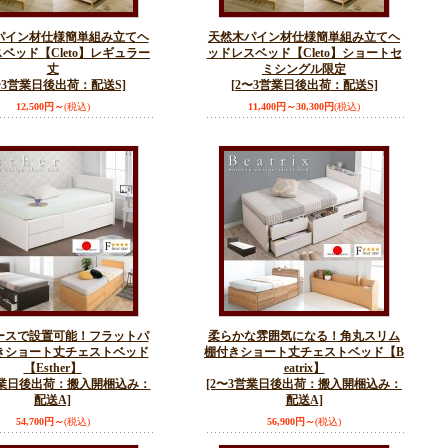
パイン材仕様簡単組み立てヘ
天然木パイン材仕様簡単組み立てヘ
ベッド【Cleto】レギュラー
ッドレスベッド【Cleto】ショートセ
丈
ミシングル限定
〜3営業日後出荷：配送S]
[2〜3営業日後出荷：配送S]
12,500円～
(税込)
11,400円～30,300円
(税込)
ースで設置可能！フラットパ
柔らかな雰囲気になる！角丸スリム
きショート丈チェストベッド
棚付きショート丈チェストベッド【B
【Esther】
eatrix】
営業日後出荷：搬入開梱込み：
[2〜3営業日後出荷：搬入開梱込み：
配送A]
配送A]
54,700円～
(税込)
56,900円～
(税込)