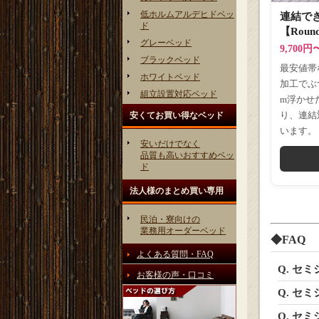
低ホルムアルデヒドベッ
連結で
ド
【Rou
グレーベッド
9,700
ブラックベッド
最安値帯
ホワイトベッド
加工でぶ
組立設置対応ベッド
m浮かせ
り、連結
安くてお買い得なベッド
います。
安いだけでなく
品質も高いおすすめベッ
ド
法人様のまとめ買い専用
民泊・寮向けの
業務用オーダーベッド
◆FAQ
よくある質問・FAQ
Q. セ
お客様の声・口コミ
Q. セ
Q. セ