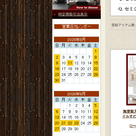
Q. セ
特定商取引法表示
登録アイテム数
:
無塗装
イルすの
[2