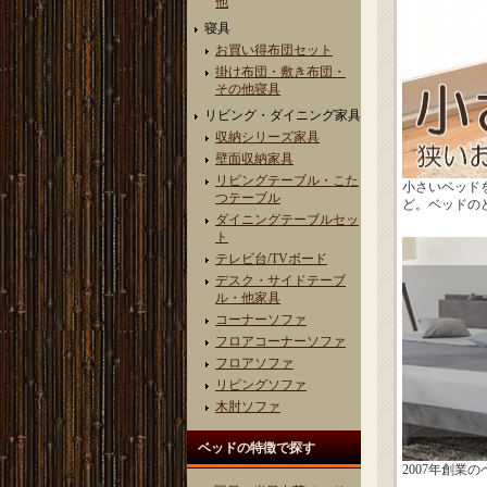
他
寝具
お買い得布団セット
掛け布団・敷き布団・
その他寝具
リビング・ダイニング家具
収納シリーズ家具
壁面収納家具
リビングテーブル・こた
小さいベッド
つテーブル
ど。ベッドの
ダイニングテーブルセッ
ト
テレビ台/TVボード
デスク・サイドテーブ
ル・他家具
コーナーソファ
フロアコーナーソファ
フロアソファ
リビングソファ
木肘ソファ
ベッドの特徴で探す
2007年創