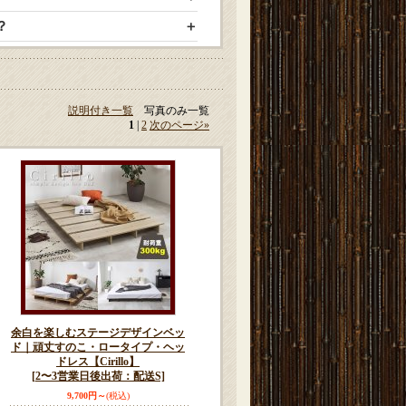
？
説明付き一覧
写真のみ一覧
1
|
2
次のページ
»
余白を楽しむステージデザインベッ
ド｜頑丈すのこ・ロータイプ・ヘッ
ドレス【Cirillo】
[2〜3営業日後出荷：配送S]
9,700円～
(税込)