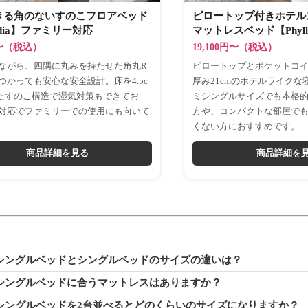
きる角のないすのこフロアベッド
ピロートップ付きホテル
ndia】ファミリー対応
マットレスベッド【Phyll
円〜（税込）
19,100円〜（税込）
ながら、四隅に丸みを持たせた角丸R
ピロートップとポケットコ
つかっても安心な安全設計。床を4.5c
厚み21cmのホテルライクな
たすのこ構造で湿気対策もできてお
ミシングルサイズでも本格
対応でファミリーでの使用にも向いて
方や、コンパクトな部屋で
くない方におすすめです。
商品詳細を見る
商品詳細を
ミシングルベッドとシングルベッドのサイズの違いは？
ミシングルベッドに合うマットレスはありますか？
ミシングルベッドを2台並べるとどのくらいのサイズになりますか？