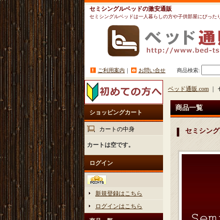
セミシングルベッドの激安通販
セミシングルベッドは一人暮らしの方や子供部屋にぴった
ご利用案内
｜
お問い合せ
商品検索
:
ベッド通販.com
｜
商品一覧
ショッピングカート
カートの中身
セミシング
カートは空です。
ログイン
新規登録はこちら
ログインはこちら