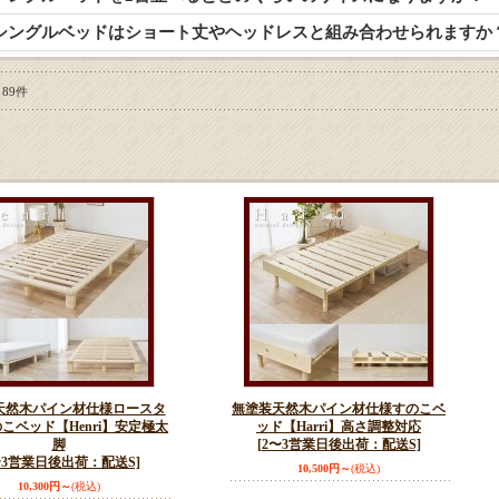
ミシングルベッドはショート丈やヘッドレスと組み合わせられますか
89件
天然木パイン材仕様ロースタ
無塗装天然木パイン材仕様すのこベ
こベッド【Henri】安定極太
ッド【Harri】高さ調整対応
脚
[2〜3営業日後出荷：配送S]
〜3営業日後出荷：配送S]
10,500円～
(税込)
10,300円～
(税込)