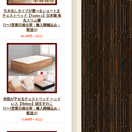
引き出しタイプが選べるショート丈
チェストベッド【Varier-s】日本製 角
丸スリム棚
[2〜3営業日後出荷：搬入開梱込み：
配送A]
60,300円～
(税込)
布団が干せるチェストベッド ヘッド
レス【Helene】頑丈すのこ
[2〜3営業日後出荷：搬入開梱込み：
配送A]
71,000円～
(税込)