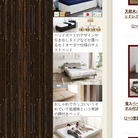
天然木
ッドレス
[2
ヘッドボードのデザインや
引き出しタイプなどが選べ
るセミオーダー仕様のチェ
ストベッド
省スペ
おしゃれでカッコいい！そ
ネル付
れでいて低価格という奇跡
の脚付きベッド。
[2〜3