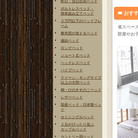
即日・当日出荷ベッド
ボルトレスベッド・
おすす
簡単組み立てベッド
２万円以下のベッドフレ
ーム
省スペー
敷布団が使えるベッド
部屋やお
連結ベッド
ロングベッド
ショート丈ベッド
ヘッドレスベッド
パイプベッド
クイーン・キングサイズ
以上の大型ベッド
桐・ひのきすのこベッド
レザーベッド
国産ベッド：日本製ベッ
ド
セミシングルベッド
２台がぴったり並ぶ
カップルベッド
カントリー調ベッド