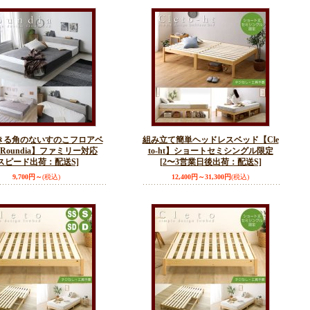
きる角のないすのこフロアベ
組み立て簡単ヘッドレスベッド【Cle
Roundia】ファミリー対応
to-ht】ショートセミシングル限定
[スピード出荷：配送S]
[2〜3営業日後出荷：配送S]
9,700円～
(税込)
12,400円～31,300円
(税込)