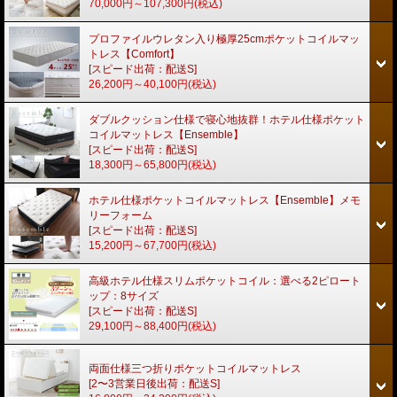
70,000円～107,300円
(税込)
プロファイルウレタン入り極厚25cmポケットコイルマッ
トレス【Comfort】
[スピード出荷：配送S]
26,200円～40,100円
(税込)
ダブルクッション仕様で寝心地抜群！ホテル仕様ポケット
コイルマットレス【Ensemble】
[スピード出荷：配送S]
18,300円～65,800円
(税込)
ホテル仕様ポケットコイルマットレス【Ensemble】メモ
リーフォーム
[スピード出荷：配送S]
15,200円～67,700円
(税込)
高級ホテル仕様スリムポケットコイル：選べる2ピロート
ップ：8サイズ
[スピード出荷：配送S]
29,100円～88,400円
(税込)
両面仕様三つ折りポケットコイルマットレス
[2〜3営業日後出荷：配送S]