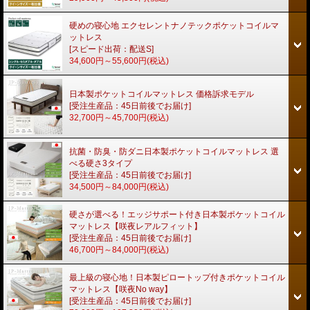
硬めの寝心地 エクセレントナノテックポケットコイルマ
ットレス
[スピード出荷：配送S]
34,600円～55,600円
(税込)
日本製ポケットコイルマットレス 価格訴求モデル
[受注生産品：45日前後でお届け]
32,700円～45,700円
(税込)
抗菌・防臭・防ダニ日本製ポケットコイルマットレス 選
べる硬さ3タイプ
[受注生産品：45日前後でお届け]
34,500円～84,000円
(税込)
硬さが選べる！エッジサポート付き日本製ポケットコイル
マットレス【咲夜レアルフィット】
[受注生産品：45日前後でお届け]
46,700円～84,000円
(税込)
最上級の寝心地！日本製ピロートップ付きポケットコイル
マットレス【咲夜No way】
[受注生産品：45日前後でお届け]