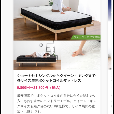
ショートセミシングルからクイーン・キングまで
多サイズ展開ポケットコイルマットレス
9,800円〜21,800円（税込）
9
最安値帯で、ポケットコイルが自分に合うか試したい
幅
方にもおすすめのエントリーモデル。クイーン・キン
グサイズも継ぎ目のない1枚仕様で、サイズ展開の豊
富さも魅力です。