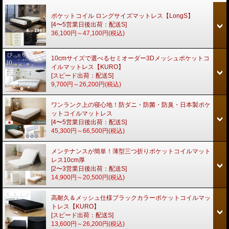
ポケットコイル ロングサイズマットレス【LongS】
[4〜5営業日後出荷：配送S]
36,100円～47,100円
(税込)
10cmサイズで選べるセミオーダー3Dメッシュポケットコ
イルマットレス【KURO】
[スピード出荷：配送S]
9,700円～26,200円
(税込)
ワンランク上の寝心地！防ダニ・防菌・防臭・日本製ポケ
ットコイルマットレス
[4〜5営業日後出荷：配送S]
45,300円～66,500円
(税込)
メンテナンスが簡単！薄型三つ折りポケットコイルマット
レス10cm厚
[2〜3営業日後出荷：配送S]
14,900円～20,500円
(税込)
高耐久＆メッシュ仕様ブラックカラーポケットコイルマッ
トレス【KURO】
[スピード出荷：配送S]
13,600円～26,200円
(税込)