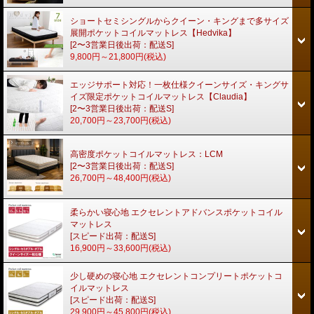
ショートセミシングルからクイーン・キングまで多サイズ
展開ポケットコイルマットレス【Hedvika】
[2〜3営業日後出荷：配送S]
9,800円～21,800円
(税込)
エッジサポート対応！一枚仕様クイーンサイズ・キングサ
イズ限定ポケットコイルマットレス【Claudia】
[2〜3営業日後出荷：配送S]
20,700円～23,700円
(税込)
高密度ポケットコイルマットレス：LCM
[2〜3営業日後出荷：配送S]
26,700円～48,400円
(税込)
柔らかい寝心地 エクセレントアドバンスポケットコイル
マットレス
[スピード出荷：配送S]
16,900円～33,600円
(税込)
少し硬めの寝心地 エクセレントコンプリートポケットコ
イルマットレス
[スピード出荷：配送S]
29,900円～45,800円
(税込)