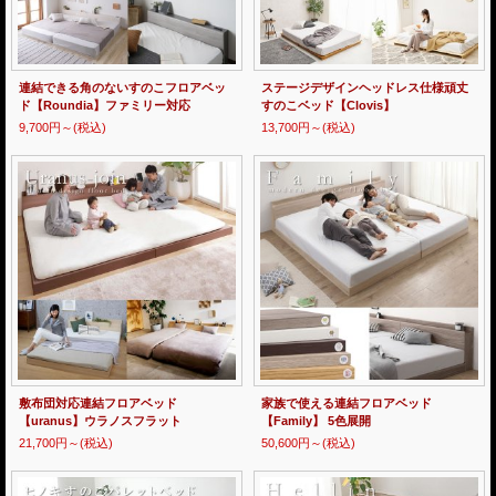
連結できる角のないすのこフロアベッ
ステージデザインヘッドレス仕様頑丈
ド【Roundia】ファミリー対応
すのこベッド【Clovis】
9,700円～
(税込)
13,700円～
(税込)
敷布団対応連結フロアベッド
家族で使える連結フロアベッド
【uranus】ウラノスフラット
【Family】 5色展開
21,700円～
(税込)
50,600円～
(税込)