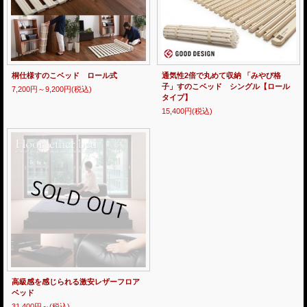
桐仕様すのこベッド ロール式
通気性2倍で丸めて収納 「みやび格
子」すのこベッド シングル【ロール
7,200円～9,200円
(税込)
タイプ】
15,400円
(税込)
高級感を感じられる激安レザーフロア
ベッド
31,400円～
(税込)