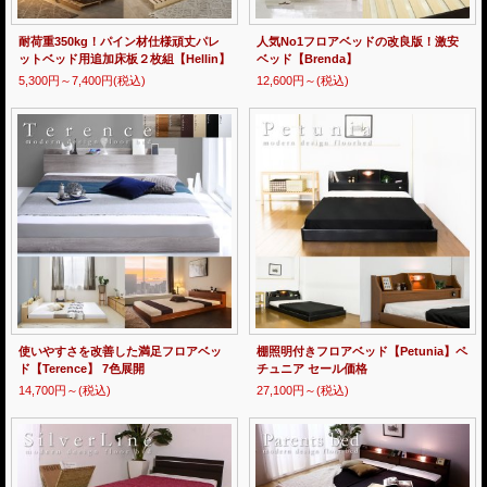
耐荷重350kg！パイン材仕様頑丈パレ
人気No1フロアベッドの改良版！激安
ットベッド用追加床板２枚組【Hellin】
ベッド【Brenda】
5,300円～7,400円
(税込)
12,600円～
(税込)
使いやすさを改善した満足フロアベッ
棚照明付きフロアベッド【Petunia】ペ
ド【Terence】 7色展開
チュニア セール価格
14,700円～
(税込)
27,100円～
(税込)