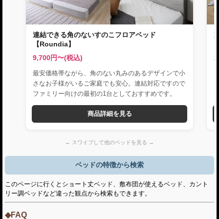
連結できる角のないすのこフロアベッド
【Roundia】
9,700円〜(税込)
2
最安価格帯ながら、角のない丸みのあるデザインで小
さなお子様がいるご家庭でも安心。連結対応ですので
ファミリー向けの最初の1台としておすすめです。
商品詳細を見る
← スワイプして他のベッドを見る →
ベッドの特徴から検索
このページに行くとショート丈ベッド、敷布団が使えるベッド、カント
リー調ベッドなど違った観点から検索もできます。
◆FAQ