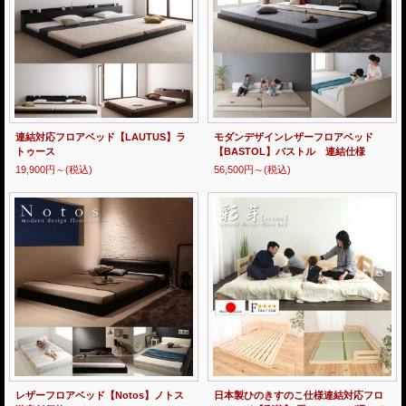
連結対応フロアベッド【LAUTUS】ラ
モダンデザインレザーフロアベッド
トゥース
【BASTOL】バストル 連結仕様
19,900円～
(税込)
56,500円～
(税込)
レザーフロアベッド【Notos】ノトス
日本製ひのきすのこ仕様連結対応フロ