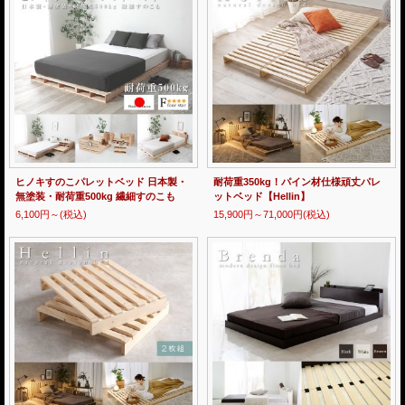
ヒノキすのこパレットベッド 日本製・
耐荷重350kg！パイン材仕様頑丈パレ
無塗装・耐荷重500kg 繊細すのこも
ットベッド【Hellin】
6,100円～
(税込)
15,900円～71,000円
(税込)