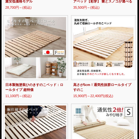
激安低価格モデル
アベッド【彩芽】 畳とスノコが選べる
28,700円～
(税込)
35,500円～
(税込)
日本製無塗装ひのきすのこベッド：ロ
高さが5cm！通気性抜群ロールタイプ
ールタイプ 超特価
すのこ
11,100円～
(税込)
15,900円～22,400円
(税込)