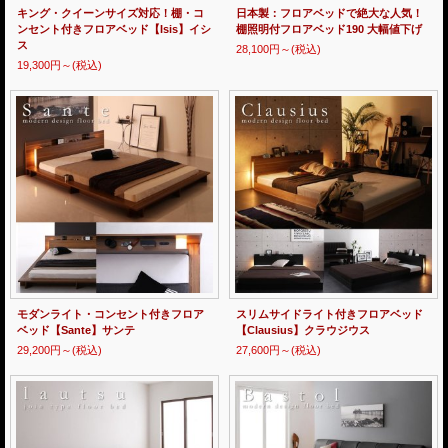
キング・クイーンサイズ対応！棚・コ
日本製：フロアベッドで絶大な人気！
ンセント付きフロアベッド【Isis】イシ
棚照明付フロアベッド190 大幅値下げ
ス
28,100円～
(税込)
19,300円～
(税込)
モダンライト・コンセント付きフロア
スリムサイドライト付きフロアベッド
ベッド【Sante】サンテ
【Clausius】クラウジウス
29,200円～
(税込)
27,600円～
(税込)