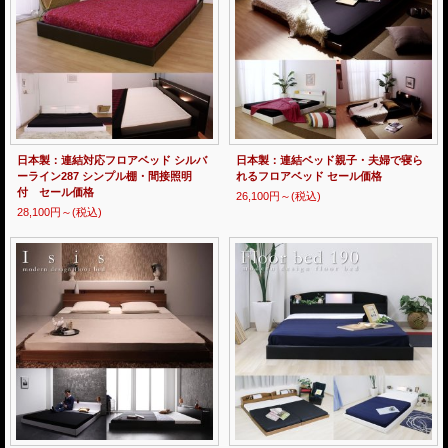
日本製：連結対応フロアベッド シルバ
日本製：連結ベッド親子・夫婦で寝ら
ーライン287 シンプル棚・間接照明
れるフロアベッド セール価格
付 セール価格
26,100円～
(税込)
28,100円～
(税込)