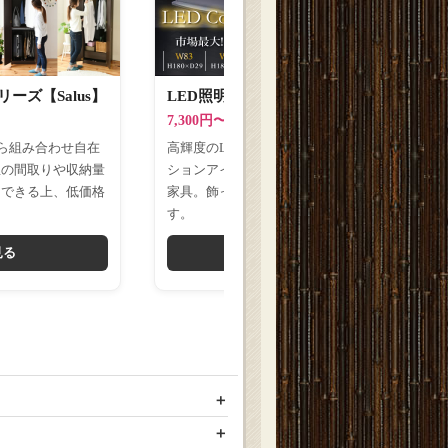
ーズ【Salus】
LED照明付きコレクションラック ワイド
7,300円〜106,800円(税込)
から組み合わせ自在
高輝度のLED照明付きで、フィギュアやコレク
屋の間取りや収納量
ションアイテムの展示性を高められる壁面収納
トできる上、低価格
家具。飾って楽しみたい方から支持されていま
す。
見る
商品詳細を見る