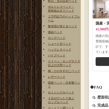
即日・当日出荷ベッド
ボルトレスベッド・
簡単組み立てベッド
２万円以下のベッドフレ
ーム
国産・完
敷布団が使えるベッド
41,900
連結ベッド
国産の完
ロングベッド
壁面収納
ショート丈ベッド
計で、す
ヘッドレスベッド
ています
パイプベッド
クイーン・キングサイズ
以上の大型ベッド
桐・ひのきすのこベッド
レザーベッド
国産ベッド：日本製ベッ
ド
◆FAQ
セミシングルベッド
Q. 壁
２台がぴったり並ぶ
カップルベッド
Q. 完
カントリー調ベッド