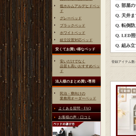
Q. 部
低ホルムアルデヒドベッ
ド
Q. 天
グレーベッド
Q. 転倒
ブラックベッド
ホワイトベッド
Q. LE
組立設置対応ベッド
Q. 組み
安くてお買い得なベッド
安いだけでなく
登録アイテム数
:
品質も高いおすすめベッ
ド
法人様のまとめ買い専用
民泊・寮向けの
業務用オーダーベッド
よくある質問・FAQ
お客様の声・口コミ