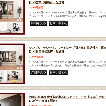
[2〜3営業日後出荷：配送S]
15,500円
(税込)
シンプルで使いやすいワードローブ 引き出し収納付き 幅60シンプル
でハンガーラックとタンスの役割が完結する、機能性とデザイン性を兼
｜
シンプルで使いやすいワードローブ 引き出し収納付き 幅8
[2〜3営業日後出荷：配送S]
21,600円
(税込)
シンプルで使いやすいワードローブ 引き出し収納付き 幅89シンプル
とタンスの機能を一台に集約し、見た目と機能性の両方にこだわった収
｜
お買い得価格 壁面収納家具ロッカーシリーズ【Salus】サル
[スピード出荷：配送S]
9,600円～25,300円
(税込)