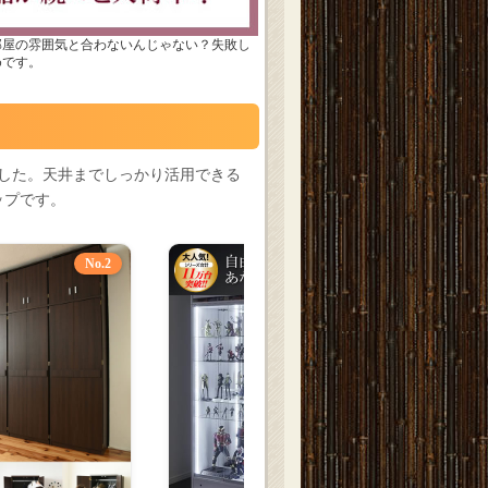
部屋の雰囲気と合わないんじゃない？失敗し
めです。
した。天井までしっかり活用できる
ップです。
No.2
No.3