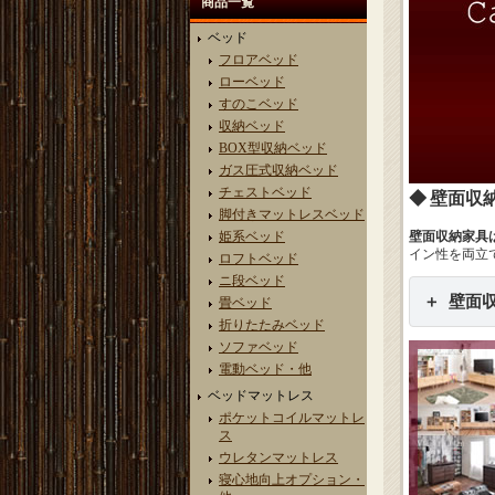
商品一覧
ベッド
フロアベッド
ローベッド
すのこベッド
収納ベッド
BOX型収納ベッド
ガス圧式収納ベッド
チェストベッド
壁面収
脚付きマットレスベッド
姫系ベッド
壁面収納家具
イン性を両立
ロフトベッド
ニ段ベッド
壁面
畳ベッド
折りたたみベッド
ソファベッド
電動ベッド・他
ベッドマットレス
ポケットコイルマットレ
ス
ウレタンマットレス
寝心地向上オプション・