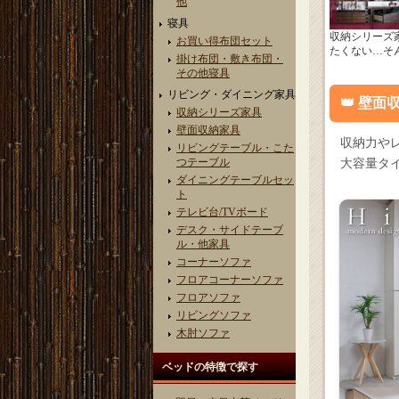
他
寝具
収納シリーズ
お買い得布団セット
たくない…そ
掛け布団・敷き布団・
その他寝具
リビング・ダイニング家具
壁面収
収納シリーズ家具
壁面収納家具
収納力や
リビングテーブル・こた
つテーブル
大容量タ
ダイニングテーブルセッ
ト
テレビ台/TVボード
デスク・サイドテーブ
ル・他家具
コーナーソファ
フロアコーナーソファ
フロアソファ
リビングソファ
木肘ソファ
ベッドの特徴で探す