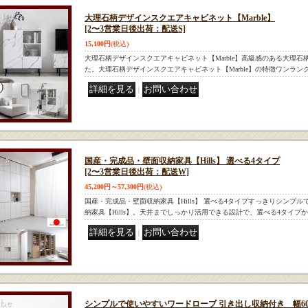
大理石柄デザインスクエアキャビネット【Marble】
[2〜3営業日後出荷：配送S]
15,100円
(税込)
大理石柄デザインスクエアキャビネット【Marble】高級感のある大理
た。大理石柄デザインスクエアキャビネット【Marble】の特徴ワンラ
｜
国産・完成品・壁面収納家具【Hills】 選べる4タイプ
[2〜3営業日後出荷：配送W]
45,200円～57,300円
(税込)
国産・完成品・壁面収納家具【Hills】 選べる4タイプすっきりシンプ
納家具【Hills】。天井までしっかり活用できる設計で、選べる4タイプ
｜
シンプルで使いやすいワードローブ 引き出し収納付き 幅6