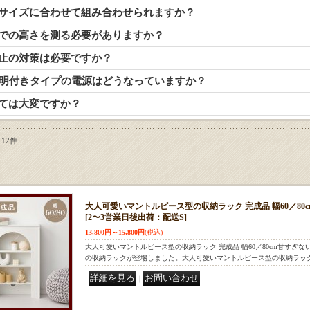
屋のサイズに合わせて組み合わせられますか？
井までの高さを測る必要がありますか？
防止の対策は必要ですか？
D照明付きタイプの電源はどうなっていますか？
立ては大変ですか？
12件
大人可愛いマントルピース型の収納ラック 完成品 幅60／80c
[2〜3営業日後出荷：配送S]
13,800円～15,800円
(税込)
大人可愛いマントルピース型の収納ラック 完成品 幅60／80cm甘すぎ
の収納ラックが登場しました。大人可愛いマントルピース型の収納ラッ
｜