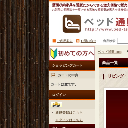
壁面収納家具を通販だからできる激安価格で販売
お部屋の雰囲気を一変させる素敵な壁面収納家具を激安価
ご利用案内
｜
お問い合せ
商品検索
:
ベッド通販.com
｜
商品一覧
ショッピングカート
カートの中身
リビング・
カートは空です。
ログイン
新規登録はこちら
ログインはこちら