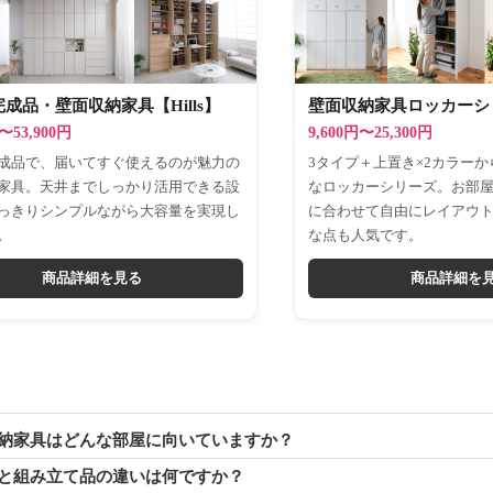
成品・壁面収納家具【Hills】
壁面収納家具ロッカーシリ
円〜53,900円
9,600円〜25,300円
成品で、届いてすぐ使えるのが魅力の
3タイプ＋上置き×2カラー
家具。天井までしっかり活用できる設
なロッカーシリーズ。お部
っきりシンプルながら大容量を実現し
に合わせて自由にレイアウ
。
な点も人気です。
商品詳細を見る
商品詳細を
面収納家具はどんな部屋に向いていますか？
成品と組み立て品の違いは何ですか？