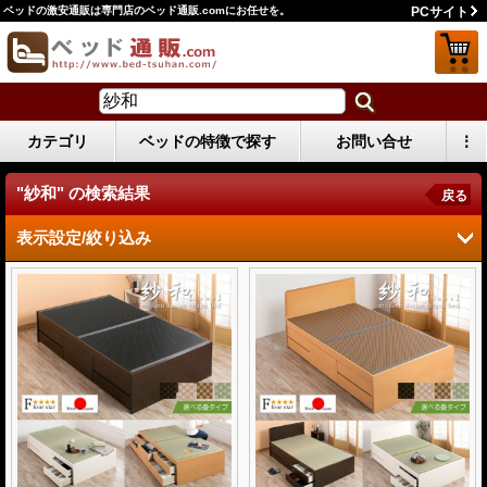
ベッドの激安通販は専門店のベッド通販.comにお任せを。
PCサイト
カテゴリ
ベッドの特徴で探す
お問い合せ
⋮
"紗和"
の
検索結果
戻る
表示設定/絞り込み