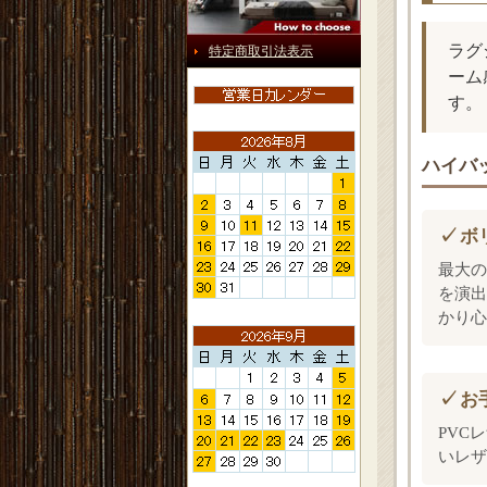
ラグ
特定商取引法表示
ーム
す。
ハイバッ
ボ
最大の
を演出
かり心
お
PVC
いレザ