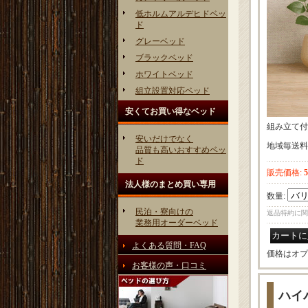
低ホルムアルデヒドベッ
ド
グレーベッド
ブラックベッド
ホワイトベッド
組立設置対応ベッド
安くてお買い得なベッド
組み立て付
安いだけでなく
地域毎送料
品質も高いおすすめベッ
ド
販売価格
:
法人様のまとめ買い専用
数量
:
民泊・寮向けの
返品特約に関
業務用オーダーベッド
よくある質問・FAQ
価格はオプ
お客様の声・口コミ
ハイ