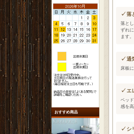
落
落とし
ずれに
ます。
通
床板に
エ
ベッド
感を高
おすすめ商品
シ