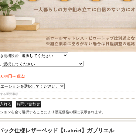
き開梱設置
:
:
53,300円～
(税込)
する重要事項
｜
ションを全て選択することにより販売価格の欄に表示されます。
バック仕様レザーベッド【Gabriel】ガブリエル