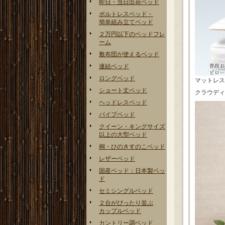
即日・当日出荷ベッド
ボルトレスベッド・
簡単組み立てベッド
２万円以下のベッドフレ
ーム
敷布団が使えるベッド
連結ベッド
ロングベッド
マットレス
ショート丈ベッド
クラウディ
ヘッドレスベッド
パイプベッド
クイーン・キングサイズ
以上の大型ベッド
桐・ひのきすのこベッド
レザーベッド
国産ベッド：日本製ベッ
ド
セミシングルベッド
２台がぴったり並ぶ
カップルベッド
カントリー調ベッド