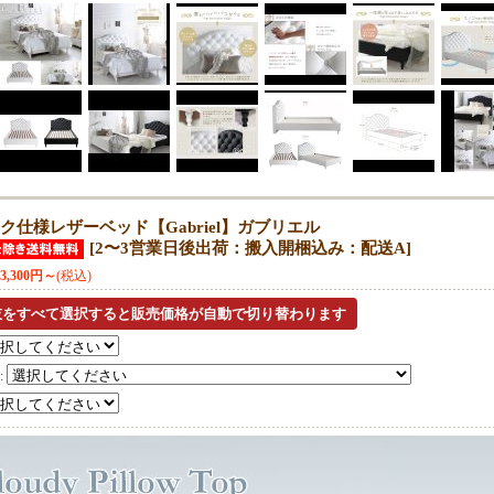
ク仕様レザーベッド【Gabriel】ガブリエル
[
2〜3営業日後出荷：搬入開梱込み：配送A
]
53,300円～
(税込)
: