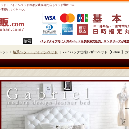
系ベッド・アイアンベッドの激安通販専門店 | ベッド通販.com
を実現してください。
ベッドタイプ毎に人気のベッドを多数激安販売。サンドリーズが運営の
ベッド >
姫系ベッド・アイアンベッド
｜
ハイバック仕様レザーベッド【Gabriel】