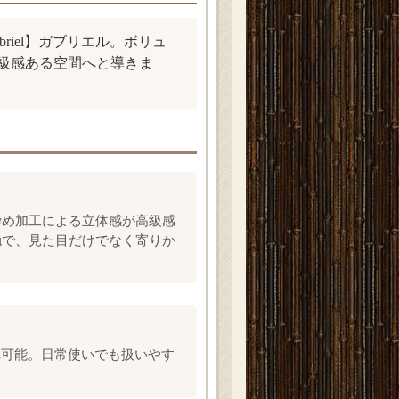
iel】ガブリエル。ボリュ
級感ある空間へと導きま
締め加工による立体感が高級感
触で、見た目だけでなく寄りか
れ可能。日常使いでも扱いやす