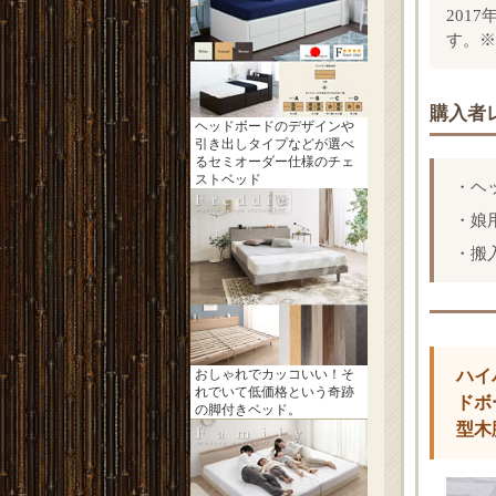
201
す。※
購入者
ヘッドボードのデザインや
引き出しタイプなどが選べ
るセミオーダー仕様のチェ
ストベッド
・ヘ
・娘
・搬
おしゃれでカッコいい！そ
ハイ
れでいて低価格という奇跡
ドボ
の脚付きベッド。
型木