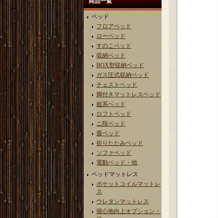
商品一覧
ベッド
フロアベッド
ローベッド
すのこベッド
収納ベッド
BOX型収納ベッド
ガス圧式収納ベッド
チェストベッド
脚付きマットレスベッド
姫系ベッド
ロフトベッド
ニ段ベッド
畳ベッド
折りたたみベッド
ソファベッド
電動ベッド・他
ベッドマットレス
ポケットコイルマットレ
ス
ウレタンマットレス
寝心地向上オプション・