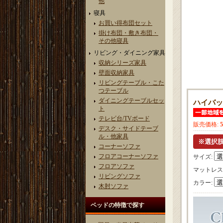
他
寝具
お買い得布団セット
掛け布団・敷き布団・
その他寝具
リビング・ダイニング家具
収納シリーズ家具
壁面収納家具
リビングテーブル・こた
つテーブル
ダイニングテーブルセッ
ハイバッ
ト
テレビ台/TVボード
販売価格
:
デスク・サイドテーブ
ル・他家具
コーナーソファ
フロアコーナーソファ
サイズ
:
フロアソファ
マットレス
リビングソファ
カラー
:
木肘ソファ
ベッドの特徴で探す