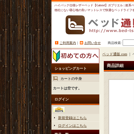
ハイバック仕様レザーベッド【Gabriel】ガブリエル | 姫
他社にない寝心地の良いマットレスで快適なベッドライフ
ご利用案内
｜
お問い合せ
商品検索
:
ベッド通販.com
｜ 
商品詳細
ショッピングカート
カートの中身
カートは空です。
ログイン
新規登録はこちら
ログインはこちら