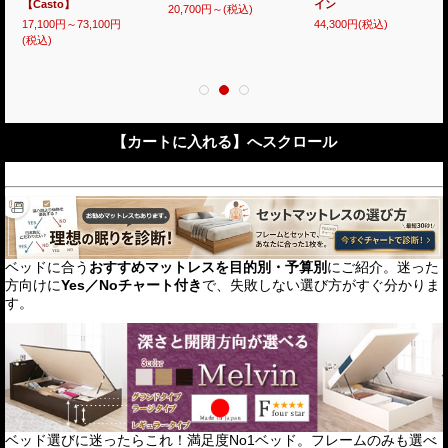
ング【Casto】ベンチ
に引っ掛けられます
28,200円～
(税込)
も選べる
33,700円
(税込)
17,100円～112,800円
(税込)
【カートに入れる】へスクロール
ベッドに合う
おすすめマットレスを目的別・予算別
にご紹介。迷った
方向けに
Yes／Noチャート付き
で、失敗しない選び方がすぐ分かりま
す。
ベッド選びに迷ったらこれ！満足度No1ベッド。フレームのみも選べ