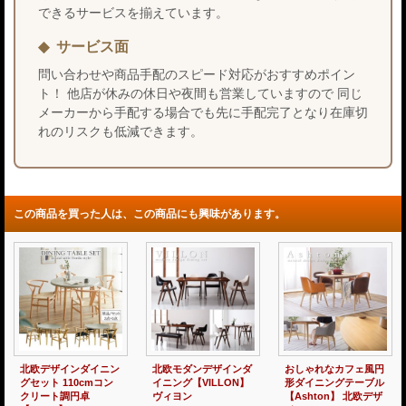
できるサービスを揃えています。
サービス面
問い合わせや商品手配のスピード対応がおすすめポイン
ト！ 他店が休みの休日や夜間も営業していますので 同じ
メーカーから手配する場合でも先に手配完了となり在庫切
れのリスクも低減できます。
この商品を買った人は、この商品にも興味があります。
北欧デザインダイニン
北欧モダンデザインダ
北欧デザインダイニン
グセット 160／180cm
イニング【ILALI】イ
グチェア2脚セット
コンクリート調ダイニ
ラーリ Renew！
【Bruno】 テーブル