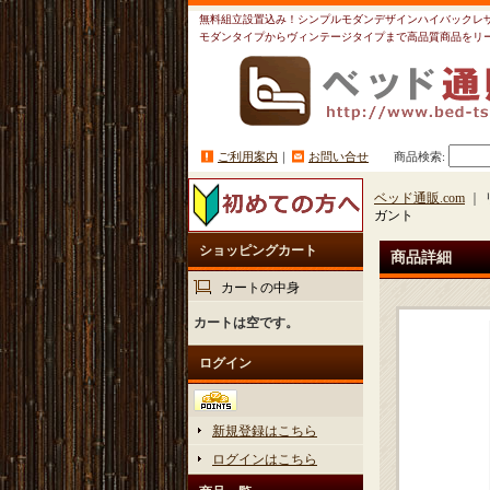
無料組立設置込み！シンプルモダンデザインハイバックレザーソフ
モダンタイプからヴィンテージタイプまで高品質商品をリ
ご利用案内
｜
お問い合せ
商品検索
:
ベッド通販.com
｜ 
ガント
ショッピングカート
商品詳細
カートの中身
カートは空です。
ログイン
新規登録はこちら
ログインはこちら