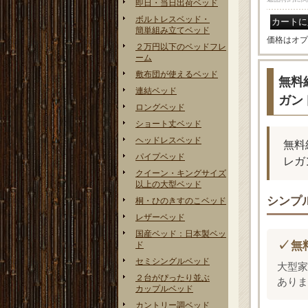
即日・当日出荷ベッド
ボルトレスベッド・
簡単組み立てベッド
価格はオプ
２万円以下のベッドフレ
ーム
敷布団が使えるベッド
無料
連結ベッド
ガン
ロングベッド
ショート丈ベッド
ヘッドレスベッド
無料
パイプベッド
レガ
クイーン・キングサイズ
以上の大型ベッド
シンプ
桐・ひのきすのこベッド
レザーベッド
国産ベッド：日本製ベッ
無
ド
セミシングルベッド
大型家
２台がぴったり並ぶ
ありま
カップルベッド
カントリー調ベッド