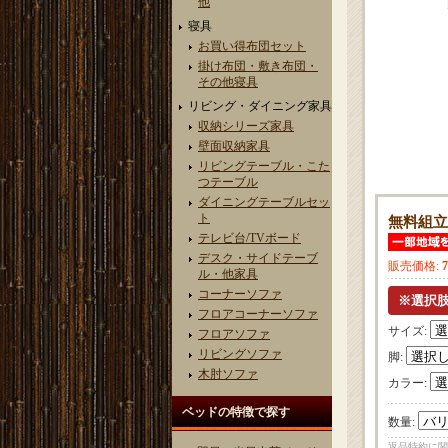
他
寝具
お買い得布団セット
掛け布団・敷き布団・
その他寝具
リビング・ダイニング家具
収納シリーズ家具
壁面収納家具
リビングテーブル・こた
つテーブル
ダイニングテーブルセッ
ト
無料組立
テレビ台/TVボード
デスク・サイドテーブ
販売価格
:
ル・他家具
コーナーソファ
フロアコーナーソファ
サイズ
:
フロアソファ
リビングソファ
脚
:
木肘ソファ
カラー
:
ベッドの特徴で探す
数量
:
返品特約に関