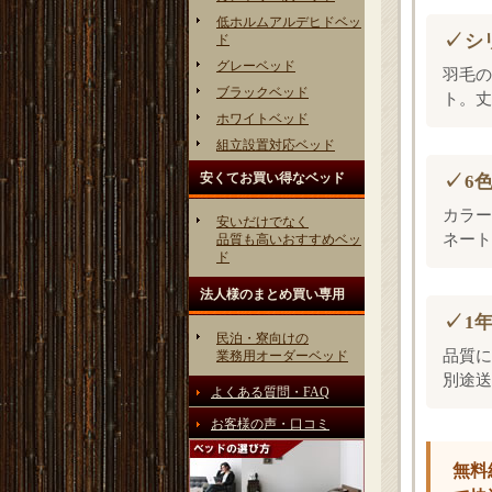
低ホルムアルデヒドベッ
シ
ド
グレーベッド
羽毛の
ブラックベッド
ト。丈
ホワイトベッド
組立設置対応ベッド
安くてお買い得なベッド
6
カラー
安いだけでなく
ネート
品質も高いおすすめベッ
ド
法人様のまとめ買い専用
1
民泊・寮向けの
品質に
業務用オーダーベッド
別途送
よくある質問・FAQ
お客様の声・口コミ
無料