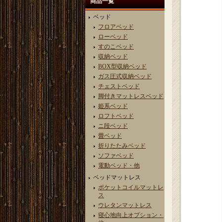
商品一覧
ベッド
フロアベッド
ローベッド
すのこベッド
収納ベッド
BOX型収納ベッド
ガス圧式収納ベッド
チェストベッド
脚付きマットレスベッド
姫系ベッド
ロフトベッド
ニ段ベッド
畳ベッド
折りたたみベッド
ソファベッド
電動ベッド・他
ベッドマットレス
ポケットコイルマットレ
ス
ウレタンマットレス
寝心地向上オプション・