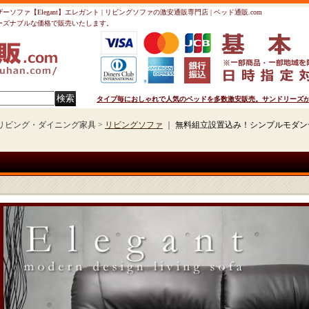
ァ【Elegant】エレガント | リビングソファの激安通販専門店 | ベッド通販.com
ーズナブルな価格で販売いたします。
タイプ毎におしゃれで人気のベッドを多数激安販売。サンドリーズが運
リビング・ダイニング家具 >
リビングソファ
｜
無料組立設置込み！シンプルモダンデ