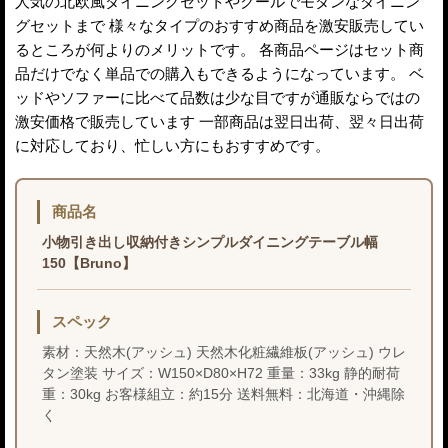
人気の北欧風ダイニングセットやクールでモダンなダイニン
グセットまで 様々なタイプのおすすめ商品を激安販売してい
るところが何よりのメリットです。 各商品ページはセット商
品だけでなく単品での購入もできるようになっています。 ベ
ッドやソファーに比べて品数は少な目ですが通販ならではの
激安価格で販売しています 一部商品は翌日出荷、翌々日出荷
に対応しており、忙しい方にもおすすめです。
商品名
小物引き出し収納付きシンプルダイニングテーブル幅
150【Bruno】
スペック
素材：天然木(アッシュ) 天然木化粧繊維板(アッシュ) ウレ
タン塗装 サイズ：W150×D80×H72 重量：33kg 静的耐荷
重：30kg お客様組立：約15分 送料無料：北海道・沖縄除
く