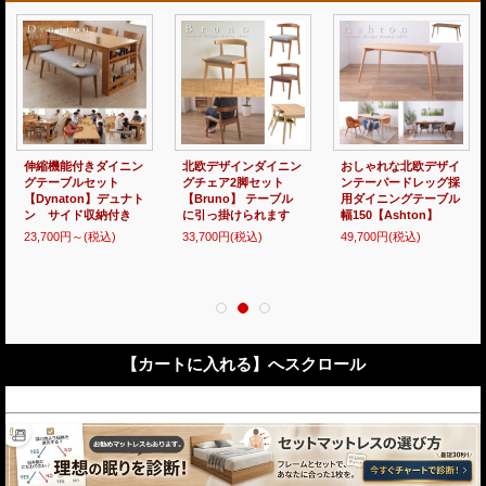
伸縮機能付きダイニン
北欧デザインダイニン
おしゃれな北欧デザイ
グテーブルセット
グチェア2脚セット
ンテーパードレッグ採
【Dynaton】デュナト
【Bruno】 テーブル
用ダイニングテーブル
ン サイド収納付き
に引っ掛けられます
幅150【Ashton】
23,700円～
(税込)
33,700円
(税込)
49,700円
(税込)
【カートに入れる】へスクロール