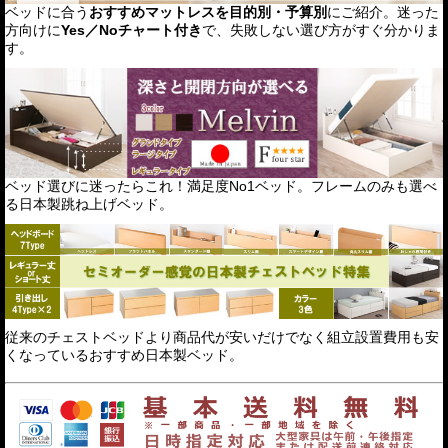
ベッドに合う
おすすめマットレスを目的別・予算別
にご紹介。迷った
方向けに
Yes／Noチャート付き
で、失敗しない選び方がすぐ分かりま
す。
ベッド選びに迷ったらこれ！満足度No1ベッド。フレームのみも選べ
る日本製跳ね上げベッド。
従来のチェストベッドより商品代が安いだけでなく組立設置費用も安
くなっているおすすめ日本製ベッド。