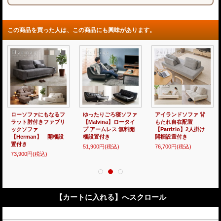
この商品を買った人は、この商品にも興味があります。
ろ寝ソファ
アイランドソファ 背
ショート丈にも対応し
ヘッドレスも
a】ロータイ
もたれ自在配置
た薄型日本製ポケット
のこ仕様日本
ス 無料開
【Patrizio】2人掛け
コイルマットレス 開
ト丈チェスト
開梱設置付き
梱設置無料
【Mildred】
込み
込)
76,700円
(税込)
43,000円～67,100円
59,800円～
(税
(税込)
【カートに入れる】へスクロール