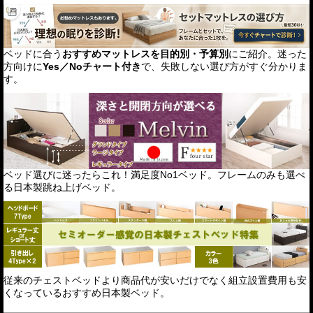
ベッドに合う
おすすめマットレスを目的別・予算別
にご紹介。迷った
方向けに
Yes／Noチャート付き
で、失敗しない選び方がすぐ分かりま
す。
ベッド選びに迷ったらこれ！満足度No1ベッド。フレームのみも選べ
る日本製跳ね上げベッド。
従来のチェストベッドより商品代が安いだけでなく組立設置費用も安
くなっているおすすめ日本製ベッド。