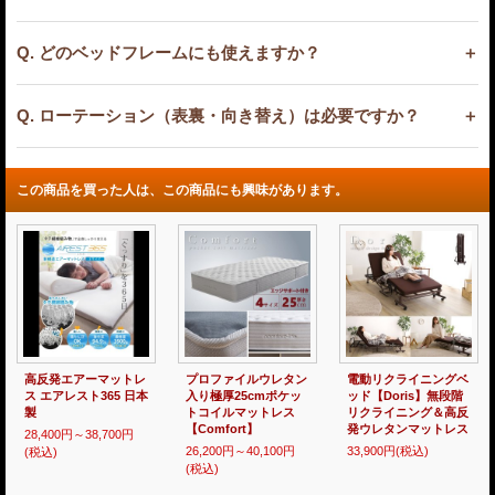
Q. どのベッドフレームにも使えますか？
Q. ローテーション（表裏・向き替え）は必要ですか？
この商品を買った人は、この商品にも興味があります。
高反発エアーマットレ
プロファイルウレタン
電動リクライニングベ
ス エアレスト365 日本
入り極厚25cmポケッ
ッド【Doris】無段階
製
トコイルマットレス
リクライニング＆高反
【Comfort】
発ウレタンマットレス
28,400円～38,700円
26,200円～40,100円
33,900円
(税込)
(税込)
(税込)