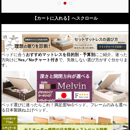
【カートに入れる】へスクロール
ベッドに合う
おすすめマットレスを目的別・予算別
にご紹介。迷った
方向けに
Yes／Noチャート付き
で、失敗しない選び方がすぐ分かりま
す。
ベッド選びに迷ったらこれ！満足度No1ベッド。フレームのみも選べ
る日本製跳ね上げベッド。