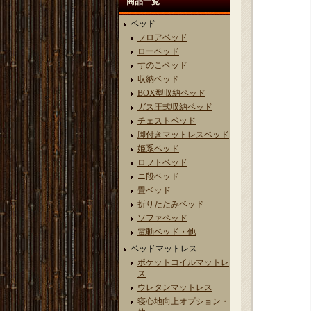
商品一覧
ベッド
フロアベッド
ローベッド
すのこベッド
収納ベッド
BOX型収納ベッド
ガス圧式収納ベッド
チェストベッド
脚付きマットレスベッド
姫系ベッド
ロフトベッド
ニ段ベッド
畳ベッド
折りたたみベッド
ソファベッド
電動ベッド・他
ベッドマットレス
ポケットコイルマットレ
ス
ウレタンマットレス
寝心地向上オプション・