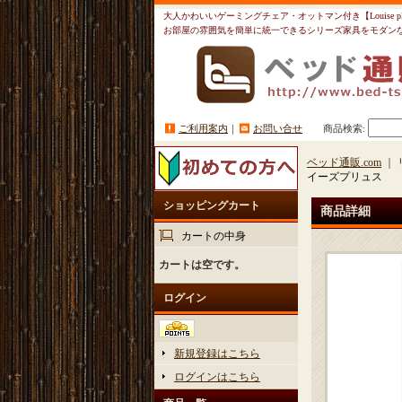
大人かわいいゲーミングチェア・オットマン付き【Louise p
お部屋の雰囲気を簡単に統一できるシリーズ家具をモダン
ご利用案内
｜
お問い合せ
商品検索
:
ベッド通販.com
｜ 
イーズプリュス
ショッピングカート
商品詳細
カートの中身
カートは空です。
ログイン
新規登録はこちら
ログインはこちら