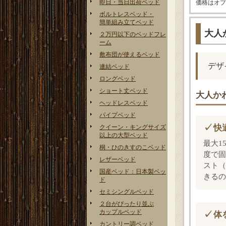
即日・当日出荷ベッド
価格はオプ
ボルトレスベッド・
簡単組み立てベッド
大人
２万円以下のベッドフレ
ーム
敷布団が使えるベッド
デザ
連結ベッド
ロングベッド
ショート丈ベッド
大人かわ
ヘッドレスベッド
パイプベッド
快
クイーン・キングサイズ
以上の大型ベッド
最大1
桐・ひのきすのこベッド
度で固
レザーベッド
スト（
国産ベッド：日本製ベッ
きるの
ド
セミシングルベッド
２台がぴったり並ぶ
カップルベッド
体
カントリー調ベッド