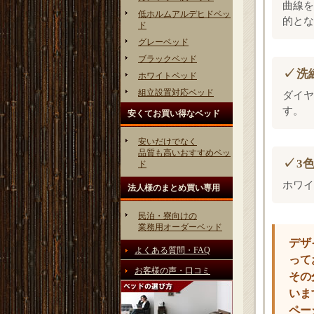
曲線を
低ホルムアルデヒドベッ
的とな
ド
グレーベッド
ブラックベッド
洗
ホワイトベッド
組立設置対応ベッド
ダイヤ
す。
安くてお買い得なベッド
安いだけでなく
品質も高いおすすめベッ
3
ド
ホワイ
法人様のまとめ買い専用
民泊・寮向けの
業務用オーダーベッド
デザ
よくある質問・FAQ
って
お客様の声・口コミ
その
いま
ペー