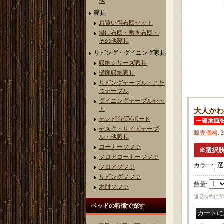
他
寝具
お買い得布団セット
掛け布団・敷き布団・
その他寝具
リビング・ダイニング家具
収納シリーズ家具
壁面収納家具
リビングテーブル・こた
つテーブル
ダイニングテーブルセッ
ト
大人かわ
テレビ台/TVボード
デスク・サイドテーブ
販売価格
:
ル・他家具
コーナーソファ
フロアコーナーソファ
カラー
:
フロアソファ
リビングソファ
数量
:
木肘ソファ
返品特約に関
ベッドの特徴で探す