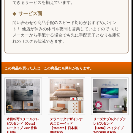
できるサービスを揃えています。
サービス面
問い合わせや商品手配のスピード対応がおすすめポイン
ト！ 他店が休みの休日や夜間も営業していますので 同じ
メーカーから手配する場合でも先に手配完了となり在庫切
れのリスクも低減できます。
この商品を買った人は、この商品にも興味があります。
一台四役！4Wayソフ
ごろ寝ソファ ハイタ
木目転写スチールテレ
ァベッド【Darius】ロ
イプ／ロータイプ対応
ビスタンド【Octa】
ータイプ対応
【Valente】クッショ
ハイタイプ 240°首飾
ン付き
り対応