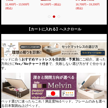
24,400円
(税込)
52,800円
(税込)
16,700円～19,200円
(税込)
【カートに入れる】へスクロール
ベッドに合う
おすすめマットレスを目的別・予算別
にご紹介。迷った
方向けに
Yes／Noチャート付き
で、失敗しない選び方がすぐ分かりま
す。
ベッド選びに迷ったらこれ！満足度No1ベッド。フレームのみも選べ
る日本製跳ね上げベッド。