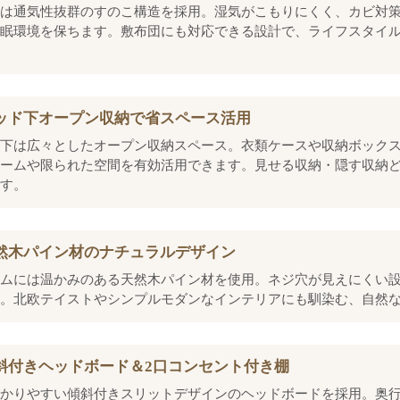
は通気性抜群のすのこ構造を採用。湿気がこもりにくく、カビ対
眠環境を保ちます。敷布団にも対応できる設計で、ライフスタイ
ッド下オープン収納で省スペース活用
下は広々としたオープン収納スペース。衣類ケースや収納ボック
ームや限られた空間を有効活用できます。見せる収納・隠す収納
す。
然木パイン材のナチュラルデザイン
ムには温かみのある天然木パイン材を使用。ネジ穴が見えにくい
。北欧テイストやシンプルモダンなインテリアにも馴染む、自然
斜付きヘッドボード＆2口コンセント付き棚
かりやすい傾斜付きスリットデザインのヘッドボードを採用。奥行