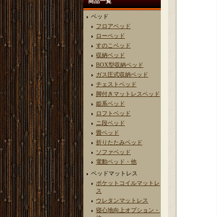
商品一覧
ベッド
フロアベッド
ローベッド
すのこベッド
収納ベッド
BOX型収納ベッド
ガス圧式収納ベッド
チェストベッド
脚付きマットレスベッド
姫系ベッド
ロフトベッド
ニ段ベッド
畳ベッド
折りたたみベッド
ソファベッド
電動ベッド・他
ベッドマットレス
ポケットコイルマットレ
ス
ウレタンマットレス
寝心地向上オプション・