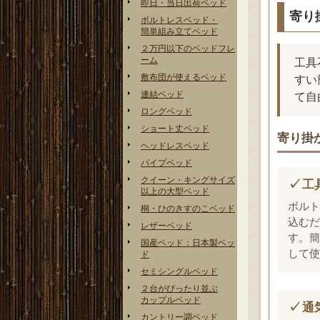
即日・当日出荷ベッド
寄り
ボルトレスベッド・
簡単組み立てベッド
２万円以下のベッドフレ
ーム
工具
敷布団が使えるベッド
すい
連結ベッド
て自
ロングベッド
ショート丈ベッド
寄り掛
ヘッドレスベッド
パイプベッド
クイーン・キングサイズ
工
以上の大型ベッド
ボルト
桐・ひのきすのこベッド
込むだ
レザーベッド
す。簡
国産ベッド：日本製ベッ
して使
ド
セミシングルベッド
２台がぴったり並ぶ
カップルベッド
通
カントリー調ベッド