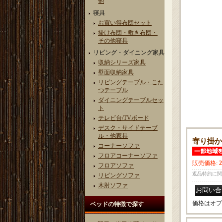
他
寝具
お買い得布団セット
掛け布団・敷き布団・
その他寝具
リビング・ダイニング家具
収納シリーズ家具
壁面収納家具
リビングテーブル・こた
つテーブル
ダイニングテーブルセッ
ト
テレビ台/TVボード
デスク・サイドテーブ
ル・他家具
寄り掛か
コーナーソファ
フロアコーナーソファ
販売価格
:
フロアソファ
返品特約に関
リビングソファ
木肘ソファ
価格はオプ
ベッドの特徴で探す