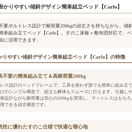
掛かりやすい傾斜デザイン簡単組立ベッド【Carlo】
不要ボルトレス設計で耐荷重200kgの頑丈さを持ちながら、傾
簡単組み立てベッド【Carlo】。すのこ床板＋敷布団対応で、
由に活用できます。
かりやすい傾斜デザイン簡単組立ベッド【Carlo】の特徴
具不要の簡単組み立て＆高耐荷重200kg
レス設計のベッドフレームで、工具を使わず誰でも簡単に組み立
けのシンプル構造で、組立も解体もスムーズに行えます。引越し
単設計ながら耐荷重は安心の200kgを実現し、マットレスはもち
用できる頑丈構造です。
気性に優れたすのこ仕様で快適な寝心地