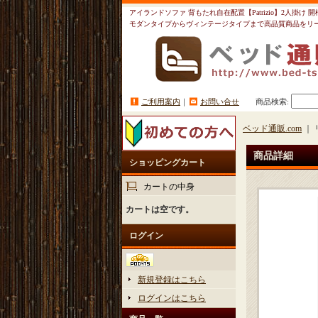
アイランドソファ 背もたれ自在配置【Patrizio】2人掛け 開
モダンタイプからヴィンテージタイプまで高品質商品をリ
ご利用案内
｜
お問い合せ
商品検索
:
ベッド通販.com
｜ 
商品詳細
ショッピングカート
カートの中身
カートは空です。
ログイン
新規登録はこちら
ログインはこちら