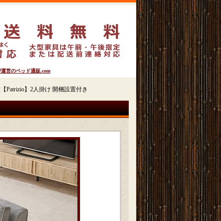
営のベッド通販.com
atrizio】2人掛け 開梱設置付き