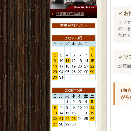
お
特定商取引法表示
ソファ
のいる
わせて
ソ
2P座面
1台
がら