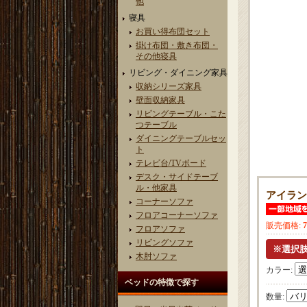
他
寝具
お買い得布団セット
掛け布団・敷き布団・
その他寝具
リビング・ダイニング家具
収納シリーズ家具
壁面収納家具
リビングテーブル・こた
つテーブル
ダイニングテーブルセッ
ト
テレビ台/TVボード
デスク・サイドテーブ
ル・他家具
アイラン
コーナーソファ
フロアコーナーソファ
販売価格
:
フロアソファ
リビングソファ
木肘ソファ
カラー
:
ベッドの特徴で探す
数量
: