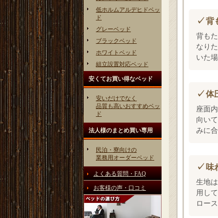
低ホルムアルデヒドベッ
ド
背
グレーベッド
背もた
ブラックベッド
なりた
ホワイトベッド
いた場
組立設置対応ベッド
安くてお買い得なベッド
体
安いだけでなく
品質も高いおすすめベッ
座面内
ド
向いて
みに合
法人様のまとめ買い専用
民泊・寮向けの
業務用オーダーベッド
味
よくある質問・FAQ
生地は
お客様の声・口コミ
用して
ロース