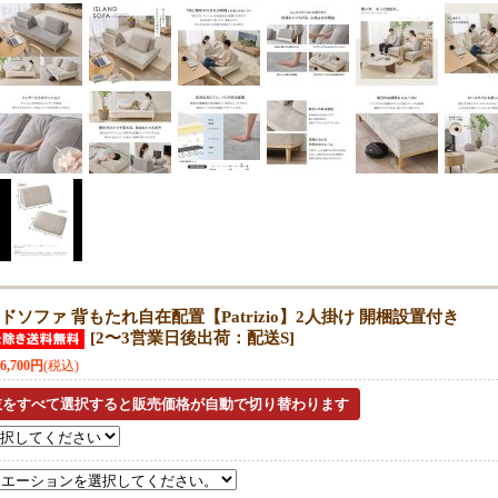
ドソファ 背もたれ自在配置【Patrizio】2人掛け 開梱設置付き
[
2〜3営業日後出荷：配送S
]
76,700円
(税込)