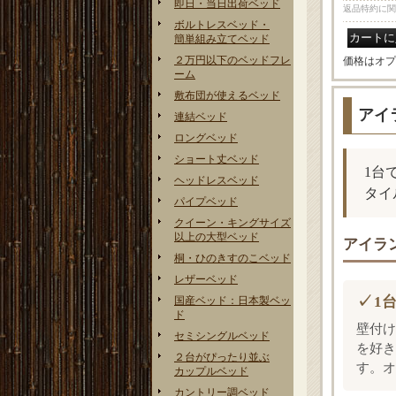
即日・当日出荷ベッド
返品特約に関
ボルトレスベッド・
簡単組み立てベッド
２万円以下のベッドフレ
価格はオプ
ーム
敷布団が使えるベッド
アイ
連結ベッド
ロングベッド
ショート丈ベッド
1台
ヘッドレスベッド
タイ
パイプベッド
クイーン・キングサイズ
以上の大型ベッド
アイラン
桐・ひのきすのこベッド
レザーベッド
1
国産ベッド：日本製ベッ
ド
壁付け
セミシングルベッド
を好き
２台がぴったり並ぶ
す。オ
カップルベッド
カントリー調ベッド