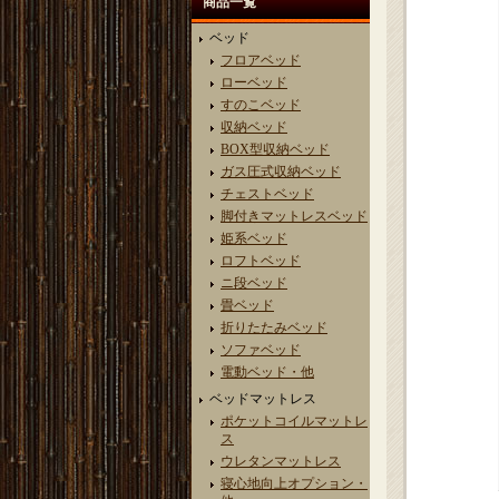
商品一覧
ベッド
フロアベッド
ローベッド
すのこベッド
収納ベッド
BOX型収納ベッド
ガス圧式収納ベッド
チェストベッド
脚付きマットレスベッド
姫系ベッド
ロフトベッド
ニ段ベッド
畳ベッド
折りたたみベッド
ソファベッド
電動ベッド・他
ベッドマットレス
ポケットコイルマットレ
ス
ウレタンマットレス
寝心地向上オプション・