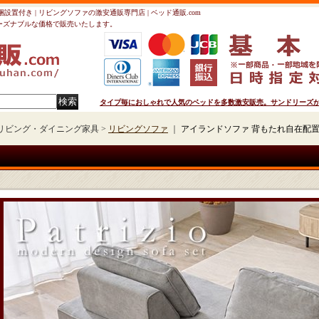
梱設置付き | リビングソファの激安通販専門店 | ベッド通販.com
ーズナブルな価格で販売いたします。
タイプ毎におしゃれで人気のベッドを多数激安販売。サンドリーズが運
リビング・ダイニング家具 >
リビングソファ
｜
アイランドソファ 背もたれ自在配置【P