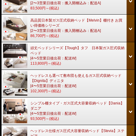
[2〜3営業日後出荷：搬入開梱込み：配送A]
83,500円～
(税込)
高品質日本製ガス圧式収納ベッド【Melvin】棚付き お買
い得価格シリーズ
[2〜3営業日後出荷：搬入開梱込み：配送A]
86,700円～
(税込)
頑丈ベッドシリーズ【Tough】タフ 日本製ガス圧式収納
ベッド
[4〜5営業日後出荷：配送W]
113,800円～
(税込)
ヘッドレスも選べて敷布団も使えるガス圧式収納ベッド
【Dignita】ディニタ
[4〜5営業日後出荷：配送W]
102,300円～
(税込)
シンプル棚タイプ・ガス圧式大容量収納ベッド【Dania】
ダニア
[4〜5営業日後出荷：配送W]
93,500円～
(税込)
ヘッドレス仕様ガス圧式大容量収納ベッド【Stevia】ステ
ビア