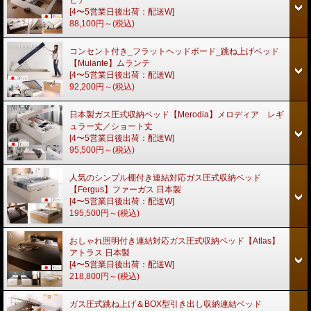
[4〜5営業日後出荷：配送W]
88,100円～
(税込)
コンセント付き_フラットヘッドボード_跳ね上げベッド
【Mulante】ムランテ
[4〜5営業日後出荷：配送W]
92,200円～
(税込)
日本製ガス圧式収納ベッド【Merodia】メロディア レギ
ュラー丈／ショート丈
[4〜5営業日後出荷：配送W]
95,500円～
(税込)
人気のシンプル棚付き連結対応ガス圧式収納ベッド
【Fergus】ファーガス 日本製
[4〜5営業日後出荷：配送W]
195,500円～
(税込)
おしゃれ照明付き連結対応ガス圧式収納ベッド【Atlas】
アトラス 日本製
[4〜5営業日後出荷：配送W]
218,800円～
(税込)
ガス圧式跳ね上げ＆BOX型引き出し収納連結ベッド