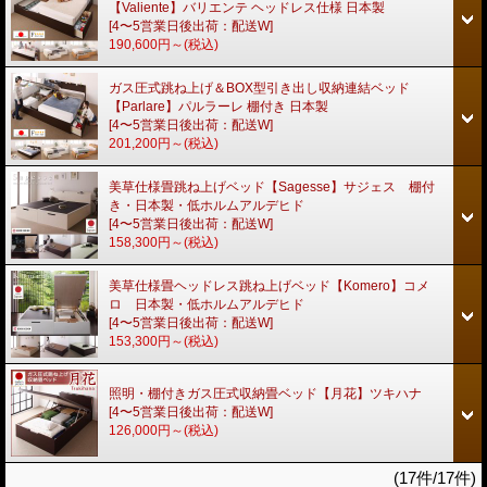
【Valiente】バリエンテ ヘッドレス仕様 日本製
[4〜5営業日後出荷：配送W]
190,600円～
(税込)
ガス圧式跳ね上げ＆BOX型引き出し収納連結ベッド
【Parlare】パルラーレ 棚付き 日本製
[4〜5営業日後出荷：配送W]
201,200円～
(税込)
美草仕様畳跳ね上げベッド【Sagesse】サジェス 棚付
き・日本製・低ホルムアルデヒド
[4〜5営業日後出荷：配送W]
158,300円～
(税込)
美草仕様畳ヘッドレス跳ね上げベッド【Komero】コメ
ロ 日本製・低ホルムアルデヒド
[4〜5営業日後出荷：配送W]
153,300円～
(税込)
照明・棚付きガス圧式収納畳ベッド【月花】ツキハナ
[4〜5営業日後出荷：配送W]
126,000円～
(税込)
(17件/17件)