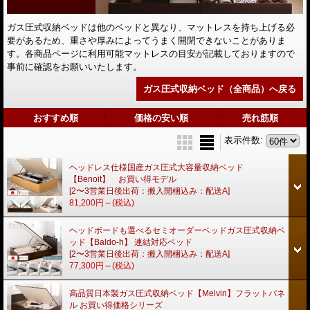
ガス圧式収納ベッドは他のベッドと異なり、マットレスを持ち上げる必
要があるため、重さや厚みによってうまく開閉できないことがありま
す。各商品ページに利用可能マットレスの目安が記載しておりますので
事前に確認をお願いいたします。
ガス圧式収納ベッド（全商品）へ戻る
おすすめ順
価格の安い順
売れ筋順
表示件数
:
ヘッドレス仕様国産ガス圧式大容量収納ベッド
【Benoit】 お買い得モデル
[2〜3営業日後出荷：搬入開梱込み：配送A]
81,200円～
(税込)
ヘッドボードも選べるセミオーダーベッドガス圧式収納ベ
ッド【Baldo-h】 連結対応ベッド
[2〜3営業日後出荷：搬入開梱込み：配送A]
77,300円～
(税込)
高品質日本製ガス圧式収納ベッド【Melvin】フラットパネ
ル お買い得価格シリーズ