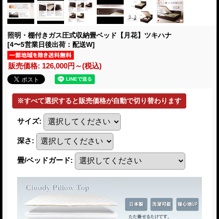
照明・棚付きガス圧式収納畳ベッド【月花】ツキハナ
[4〜5営業日後出荷：配送W]
販売価格
:
126,000円～
(税込)
サイズ
:
深さ
:
畳/ベッドガード
: