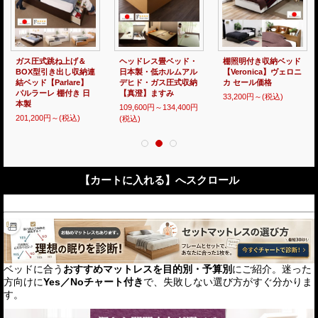
高品質日本製ガス圧式
頑丈ベッドシリーズ
おしゃれ照明付き連結
収納ベッド【Melvin】
【Tough】タフ 日本
対応ガス圧式収納ベッ
棚付き お買い得価格
製ガス圧式収納ベッド
ド【Atlas】アトラス
シリーズ
日本製
113,800円～
(税込)
86,700円～
(税込)
218,800円～
(税込)
【カートに入れる】へスクロール
ベッドに合う
おすすめマットレスを目的別・予算別
にご紹介。迷った
方向けに
Yes／Noチャート付き
で、失敗しない選び方がすぐ分かりま
す。