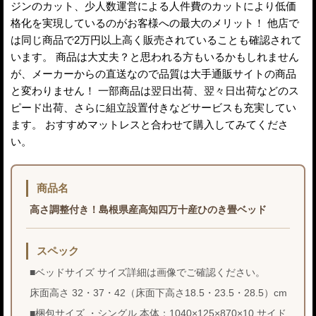
ジンのカット、少人数運営による人件費のカットにより低価
格化を実現しているのがお客様への最大のメリット！ 他店で
は同じ商品で2万円以上高く販売されていることも確認されて
います。 商品は大丈夫？と思われる方もいるかもしれません
が、メーカーからの直送なので品質は大手通販サイトの商品
と変わりません！ 一部商品は翌日出荷、翌々日出荷などのス
ピード出荷、さらに組立設置付きなどサービスも充実してい
ます。 おすすめマットレスと合わせて購入してみてくださ
い。
商品名
高さ調整付き！島根県産高知四万十産ひのき畳ベッド
スペック
■ベッドサイズ サイズ詳細は画像でご確認ください。
床面高さ 32・37・42（床面下高さ18.5・23.5・28.5）cm
■梱包サイズ ・シングル 本体：1040×125×870×10 サイド