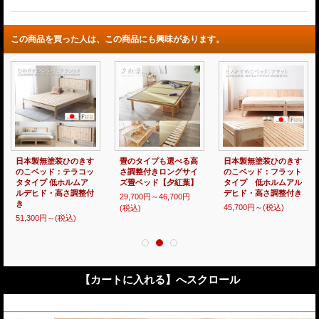
この商品を買った人は、この商品にも興味があります。
日本製！高さ調整付き
高さ調整付きおしゃれ
日本製無塗装ひのきす
スライド棚・照明付き
な照明付き畳ベッド
のこベッド：シンプル
畳ベッド【弥生】
【琴音】 美畳も選べ
タイプ 低ホルムアル
MIGUSA等選べる機能
ます
デヒド・高さ調整付き
畳
160,600円～
(税込)
39,200円～
(税込)
7,300円～
(税込)
【カートに入れる】へスクロール