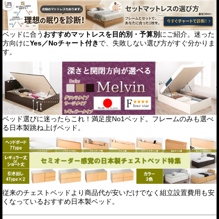
ベッドに合う
おすすめマットレスを目的別・予算別
にご紹介。迷った
方向けに
Yes／Noチャート付き
で、失敗しない選び方がすぐ分かりま
す。
ベッド選びに迷ったらこれ！満足度No1ベッド。フレームのみも選べ
る日本製跳ね上げベッド。
従来のチェストベッドより商品代が安いだけでなく組立設置費用も安
くなっているおすすめ日本製ベッド。