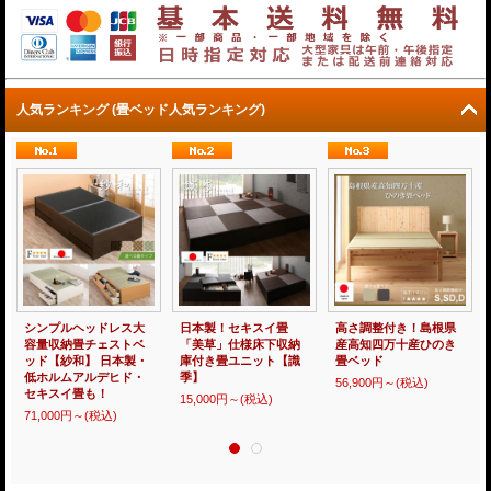
人気ランキング (畳ベッド人気ランキング)
シンプルヘッドレス大
日本製！セキスイ畳
高さ調整付き！島根県
容量収納畳チェストベ
「美草」仕様床下収納
産高知四万十産ひのき
ッド【紗和】 日本製・
庫付き畳ユニット【識
畳ベッド
低ホルムアルデヒド・
季】
56,900円～
(税込)
セキスイ畳も！
15,000円～
(税込)
71,000円～
(税込)