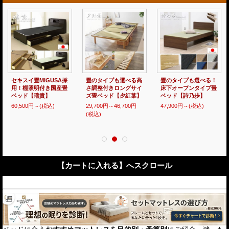
ヘッドレス仕様国産跳
畳のタイプも選べる！
国産ヘッドレス畳ベッ
ね上げ式畳ベッド【昇
床下収納庫付き畳ベッ
ド脚付きタイプ【翠
月】選べる畳・ロング
ド【結里依】
霞】選べる畳
サイズも
53,700円～
(税込)
40,200円～
(税込)
89,900円～
(税込)
【カートに入れる】へスクロール