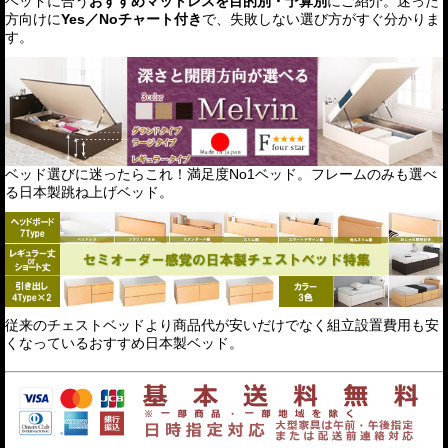
ベッドに合う
おすすめマットレスを目的別・予算別
にご紹介。迷った
方向けに
Yes／Noチャート付き
で、失敗しない選び方がすぐ分かりま
す。
ベッド選びに迷ったらこれ！満足度No1ベッド。フレームのみも選べ
る日本製跳ね上げベッド。
従来のチェストベッドより商品代が安いだけでなく組立設置費用も安
くなっているおすすめ日本製ベッド。