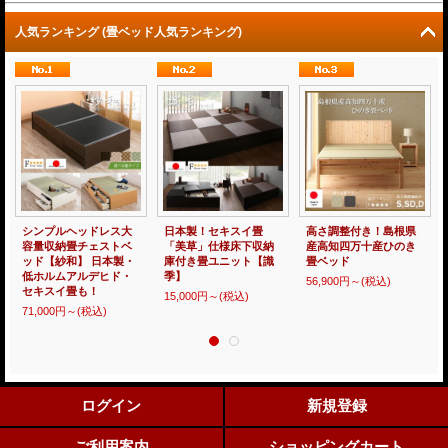
人気ランキング (畳ベッド人気ランキング)
シンプルヘッドレス大
日本製！セキスイ畳
高さ調整付き！島根県
容量収納畳チェストベ
「美草」仕様床下収納
産高知四万十産ひのき
ッド【紗和】 日本製・
庫付き畳ユニット【識
畳ベッド
低ホルムアルデヒド・
季】
56,900円～
(税込)
セキスイ畳も！
15,000円～
(税込)
71,000円～
(税込)
ログイン
新規登録
ご利用案内
ショッピングカート