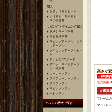
他
寝具
お買い得布団セット
掛け布団・敷き布団・
その他寝具
リビング・ダイニング家具
収納シリーズ家具
壁面収納家具
リビングテーブル・こた
つテーブル
ダイニングテーブルセッ
ト
テレビ台/TVボード
デスク・サイドテーブ
ル・他家具
高さが変
コーナーソファ
フロアコーナーソファ
販売価格
:
フロアソファ
リビングソファ
木肘ソファ
フレームカ
ベッドの特徴で探す
マットレス