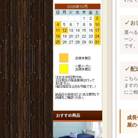
お
選べる
ーン、
です。
配
こちら
ますの
にご相
おすすめ商品
成長
屋の