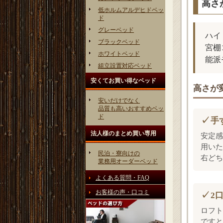
高さ
低ホルムアルデヒドベッ
ド
グレーベッド
ハイ
ブラックベッド
宮棚
ホワイトベッド
能派
組立設置対応ベッド
安くてお買い得なベッド
高さが
安いだけでなく
品質も高いおすすめベッ
ド
手
法人様のまとめ買い専用
安定感
用いた
民泊・寮向けの
右どち
業務用オーダーベッド
よくある質問・FAQ
お客様の声・口コミ
2
ロフト
ですと