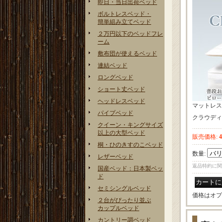
即日・当日出荷ベッド
ボルトレスベッド・
簡単組み立てベッド
２万円以下のベッドフレ
ーム
敷布団が使えるベッド
連結ベッド
ロングベッド
ショート丈ベッド
ヘッドレスベッド
マットレス
パイプベッド
クラウディ
クイーン・キングサイズ
以上の大型ベッド
販売価格
:
桐・ひのきすのこベッド
数量
:
レザーベッド
返品特約に関
国産ベッド：日本製ベッ
ド
セミシングルベッド
価格はオプ
２台がぴったり並ぶ
カップルベッド
カントリー調ベッド