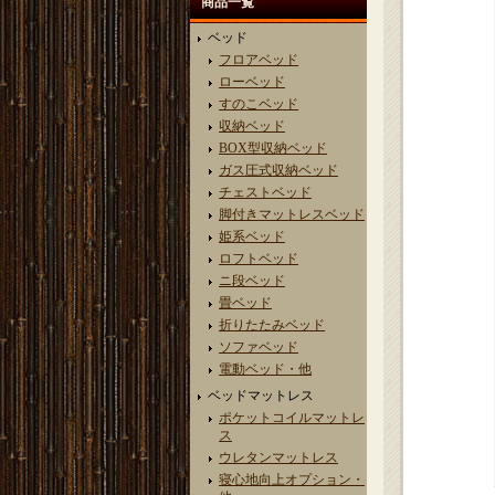
商品一覧
ベッド
フロアベッド
ローベッド
すのこベッド
収納ベッド
BOX型収納ベッド
ガス圧式収納ベッド
チェストベッド
脚付きマットレスベッド
姫系ベッド
ロフトベッド
ニ段ベッド
畳ベッド
折りたたみベッド
ソファベッド
電動ベッド・他
ベッドマットレス
ポケットコイルマットレ
ス
ウレタンマットレス
寝心地向上オプション・