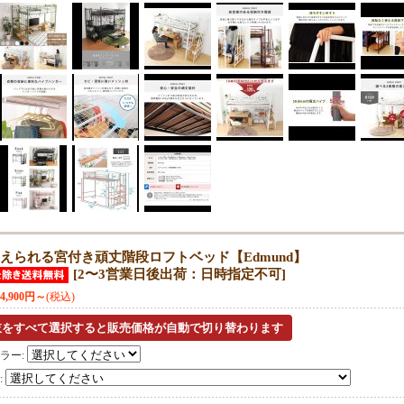
えられる宮付き頑丈階段ロフトベッド【Edmund】
[
2〜3営業日後出荷：日時指定不可
]
44,900円～
(税込)
ラー
:
: