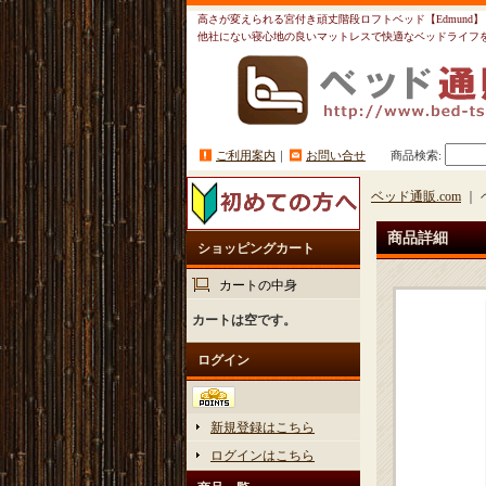
高さが変えられる宮付き頑丈階段ロフトベッド【Edmund】 |
他社にない寝心地の良いマットレスで快適なベッドライフ
ご利用案内
｜
お問い合せ
商品検索
:
ベッド通販.com
｜ 
商品詳細
ショッピングカート
カートの中身
カートは空です。
ログイン
新規登録はこちら
ログインはこちら