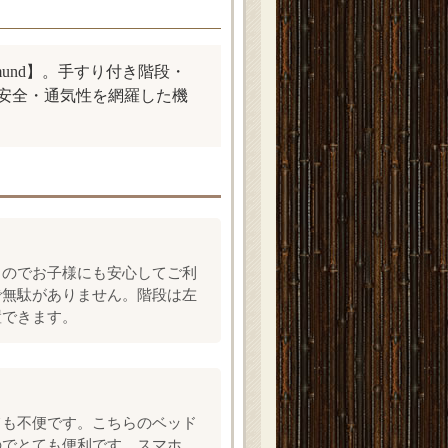
und】。手すり付き階段・
安全・通気性を網羅した機
るのでお子様にも安心してご利
で無駄がありません。階段は左
置できます。
ても不便です。こちらのベッド
のでとても便利です。スマホ、