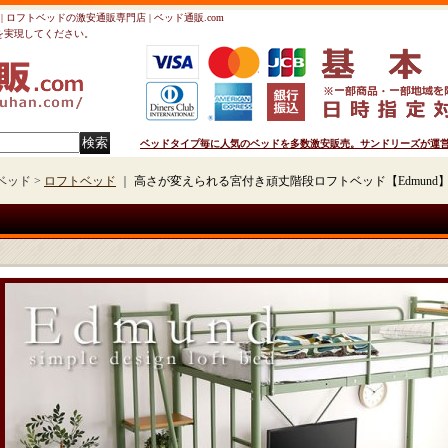
 ロフトベッドの激安通販専門店 | ベッド通販.com
を実現してください。
ベッドタイプ毎に人気のベッドを多数激安販売。サンドリーズが運営の
ベッド >
ロフトベッド
｜
高さが変えられる宮付き頑丈階段ロフトベッド【Edmund