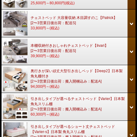
25,600円～80,800円
(税込)
チェストベッド 大容量収納 木目調すのこ【Patrick】
[2〜3営業日後出荷：配送S]
33,800円～
(税込)
本棚収納付きおしゃれチェストベッド【Iivari】
[2〜3営業日後出荷：配送S]
39,900円～
(税込)
奥行きが深い頑丈大型引き出しベッド【Deep2】日本製
角丸棚付き
[2〜3営業日後出荷：搬入開梱込み：配送A]
94,000円～
(税込)
引き出しタイプが選べるチェストベッド【Varier】日本製
角丸スリム棚
[2〜3営業日後出荷：搬入開梱込み：配送A]
60,300円～
(税込)
引き出しタイプが選べるショート丈チェストベッド
【Varier-s】日本製 角丸スリム棚