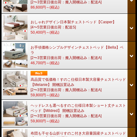
[2〜3営業日後出荷：搬入開梱込み：配送A]
86,600円～
(税込)
おしゃれデザイン日本製チェストベッド【Casper】
[4〜5営業日後出荷：配送S]
50,400円～
(税込)
お手頃価格シンプルデザインチェストベッド【Bella】ベ
ラ
[2〜3営業日後出荷：搬入開梱込み：配送A]
46,700円～
(税込)
高品質で低価格！すのこ仕様日本製大容量チェストベッド
【Melanie】 開梱設置込み
[2〜3営業日後出荷：搬入開梱込み：配送A]
59,800円～
(税込)
ヘッドレスも選べるすのこ仕様日本製ショート丈チェスト
ベッド【Mildred】 開梱設置込み
[2〜3営業日後出荷：搬入開梱込み：配送A]
59,800円～
(税込)
布団も干せる山折りすのこ付き大容量国産チェストベッド