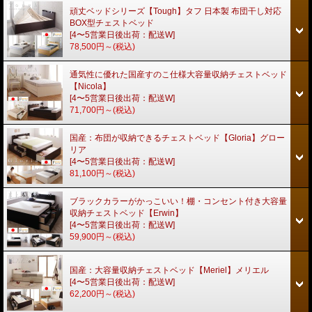
頑丈ベッドシリーズ【Tough】タフ 日本製 布団干し対応
BOX型チェストベッド
[4〜5営業日後出荷：配送W]
78,500円～
(税込)
通気性に優れた国産すのこ仕様大容量収納チェストベッド
【Nicola】
[4〜5営業日後出荷：配送W]
71,700円～
(税込)
国産：布団が収納できるチェストベッド【Gloria】グロー
リア
[4〜5営業日後出荷：配送W]
81,100円～
(税込)
ブラックカラーがかっこいい！棚・コンセント付き大容量
収納チェストベッド【Erwin】
[4〜5営業日後出荷：配送W]
59,900円～
(税込)
国産：大容量収納チェストベッド【Meriel】メリエル
[4〜5営業日後出荷：配送W]
62,200円～
(税込)