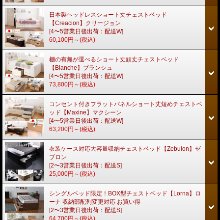
日本製ヘッドレスショート丈チェストベッド
【Creacion】クリージョン
[4〜5営業日後出荷：配送W]
60,100円～
(税込)
棚の有無が選べるショート丈頑丈チェストベッド
【Blanche】ブランシュ
[4〜5営業日後出荷：配送W]
73,800円～
(税込)
コンセント付きフラットパネルショート丈短めチェストベ
ッド【Maxine】マクシーン
[4〜5営業日後出荷：配送W]
63,200円～
(税込)
衣装ケース対応大容量収納チェストベッド【Zebulon】ゼ
ブロン
[2〜3営業日後出荷：配送S]
25,000円～
(税込)
シングルベッド限定！BOX型チェストベッド【Lorna】ロ
ーナ 収納部配列変更対応 お買い得
[2〜3営業日後出荷：配送S]
64,700円～
(税込)