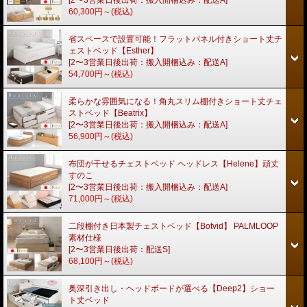
[2〜3営業日後出荷：搬入開梱込み：配送A]
60,300円～
(税込)
省スペースで設置可能！フラットパネル付きショート丈チ
ェストベッド【Esther】
[2〜3営業日後出荷：搬入開梱込み：配送A]
54,700円～
(税込)
柔らかな雰囲気になる！角丸スリム棚付きショート丈チェ
ストベッド【Beatrix】
[2〜3営業日後出荷：搬入開梱込み：配送A]
56,900円～
(税込)
布団が干せるチェストベッド ヘッドレス【Helene】頑丈
すのこ
[2〜3営業日後出荷：搬入開梱込み：配送A]
71,000円～
(税込)
二段棚付き日本製チェストベッド【Botvid】 PALMLOOP
素材仕様
[2〜3営業日後出荷：配送S]
68,100円～
(税込)
奥深引き出し・ヘッドボードが選べる【Deep2】ショー
ト丈ベッド