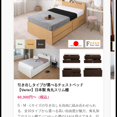
引き出しタイプが選べるチェストベッド
【Varier】日本製 角丸スリム棚
ド
60,300円〜（税込）
5
S・M・Lサイズの引き出しを自由に組み合わせられ
る、全10タイプから選べる高い自由度が魅力。角丸加
工のスリム棚でぶつかった際のけがも防止できる、日