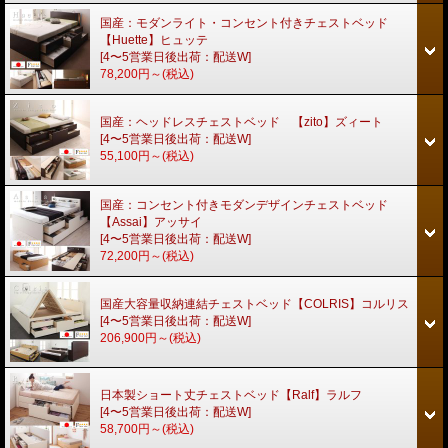
国産：モダンライト・コンセント付きチェストベッド
【Huette】ヒュッテ
[4〜5営業日後出荷：配送W]
78,200円～
(税込)
国産：ヘッドレスチェストベッド 【zito】ズィート
[4〜5営業日後出荷：配送W]
55,100円～
(税込)
国産：コンセント付きモダンデザインチェストベッド
【Assai】アッサイ
[4〜5営業日後出荷：配送W]
72,200円～
(税込)
国産大容量収納連結チェストベッド【COLRIS】コルリス
[4〜5営業日後出荷：配送W]
206,900円～
(税込)
日本製ショート丈チェストベッド【Ralf】ラルフ
[4〜5営業日後出荷：配送W]
58,700円～
(税込)