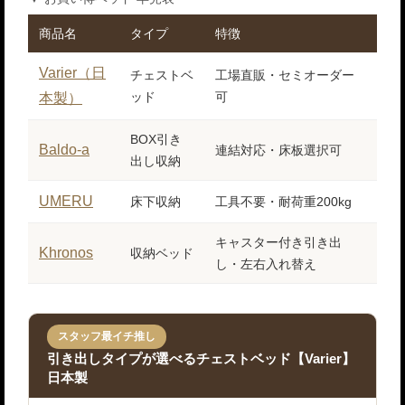
商品名
タイプ
特徴
こ
Varier（日
チェストベ
工場直販・セミオーダー
収
ッド
可
わ
本製）
BOX引き
カ
Baldo-a
連結対応・床板選択可
出し収納
ミ
UMERU
床下収納
工具不要・耐荷重200kg
組
キャスター付き引き出
お
Khronos
収納ベッド
し・左右入れ替え
一
スタッフ最イチ推し
引き出しタイプが選べるチェストベッド【Varier】
日本製