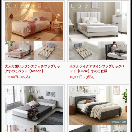
大人可愛いボタンステッチファブリッ
ホテルライクデザインファブリックベ
クすのこベッド【Manon】
ッド【Lucie】すのこ仕様
19,000円～
(税込)
16,900円～
(税込)