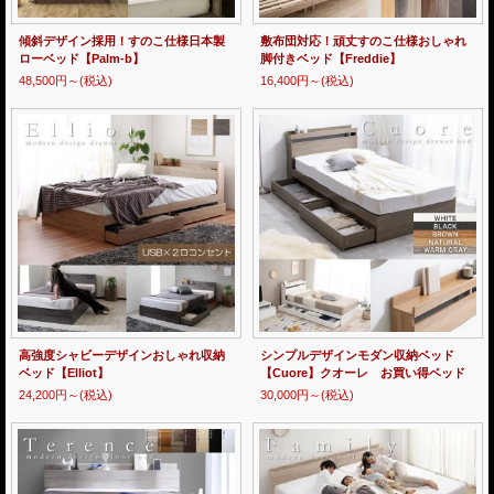
傾斜デザイン採用！すのこ仕様日本製
敷布団対応！頑丈すのこ仕様おしゃれ
ローベッド【Palm-b】
脚付きベッド【Freddie】
48,500円～
(税込)
16,400円～
(税込)
高強度シャビーデザインおしゃれ収納
シンプルデザインモダン収納ベッド
ベッド【Elliot】
【Cuore】クオーレ お買い得ベッド
24,200円～
(税込)
30,000円～
(税込)