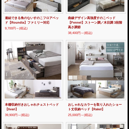
連結できる角のないすのこフロアベッ
曲線デザイン高強度すのこベッド
ド【Roundia】ファミリー対応
【Fennel】ストーン調／木目調 3段階
高さ調節
9,700円～
(税込)
38,400円～
(税込)
本棚収納付きおしゃれチェストベッド
おしゃれなカラーを取り入れたショー
【Iivari】
ト丈収納ベッド【Rakel】
39,900円～
(税込)
25,000円～
(税込)