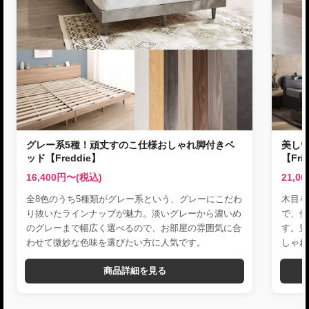
グレー系5種！頑丈すのこ仕様おしゃれ脚付きベ
美し
ッド【Freddie】
【Fri
16,400円〜(税込)
21,0
全8色のうち5種類がグレー系という、グレーにこだわ
木目を
り抜いたラインナップが魅力。淡いグレーから濃いめ
で、他
のグレーまで幅広く選べるので、お部屋の雰囲気に合
す。豊
わせて微妙な色味を選びたい方に人気です。
しゃれ
商品詳細を見る