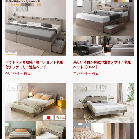
マットレスも連結！棚コンセント収納
美しい木目が特徴の定番デザイン収納
付きファミリー連結ベッド
ベッド【Frida】
44,700円～
(税込)
21,000円～
(税込)