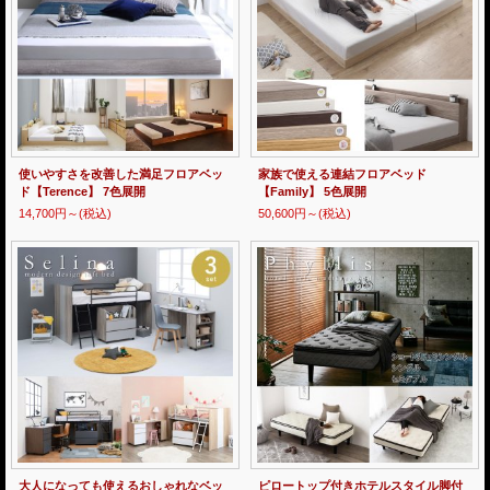
使いやすさを改善した満足フロアベッ
家族で使える連結フロアベッド
ド【Terence】 7色展開
【Family】 5色展開
14,700円～
(税込)
50,600円～
(税込)
大人になっても使えるおしゃれなベッ
ピロートップ付きホテルスタイル脚付