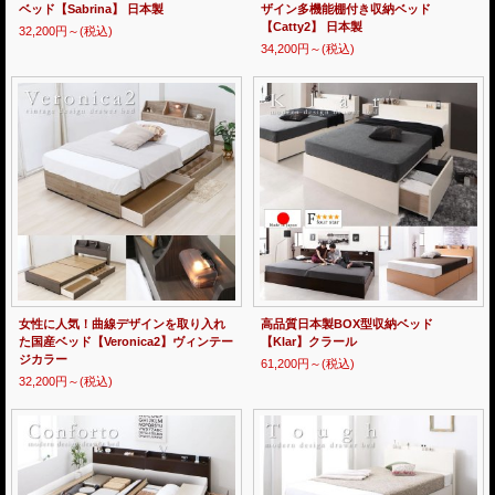
ベッド【Sabrina】 日本製
ザイン多機能棚付き収納ベッド
【Catty2】 日本製
32,200円～
(税込)
34,200円～
(税込)
女性に人気！曲線デザインを取り入れ
高品質日本製BOX型収納ベッド
た国産ベッド【Veronica2】ヴィンテー
【Klar】クラール
ジカラー
61,200円～
(税込)
32,200円～
(税込)