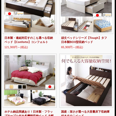
日本製・連結対応すのこも選べる収納
頑丈ベッドシリーズ【Tough】タフ
ベッド【Conforto】コンフォルト
日本製BOX型収納ベッド
121,300円～
(税込)
65,300円～
(税込)
ホテル納品実績あり！日本製・フラッ
国産：深さが選べる大容量床下収納庫
プテーブル付き多機能収納ベッド 大幅
付きすのこベッド