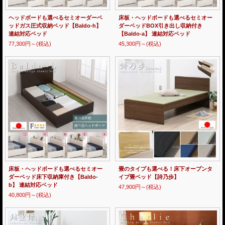
ヘッドボードも選べるセミオーダーベ
床板・ヘッドボードも選べるセミオー
ッドガス圧式収納ベッド【Baldo-h】
ダーベッドBOX引き出し収納付き
連結対応ベッド
【Baldo-a】 連結対応ベッド
77,300円～
(税込)
45,300円～
(税込)
床板・ヘッドボードも選べるセミオー
畳のタイプも選べる！床下オープンタ
ダーベッド床下収納庫付き【Baldo-
イプ畳ベッド【詩乃歩】
b】 連結対応ベッド
47,900円～
(税込)
40,800円～
(税込)