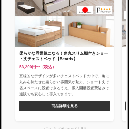
柔らかな雰囲気になる！角丸スリム棚付きショー
ト丈チェストベッド【Beatrix】
53,200円〜（税込）
4
直線的なデザインが多いチェストベッドの中で、角に
丸みを持たせた柔らかい雰囲気が魅力。ショート丈で
省スペースに設置できるうえ、搬入開梱設置費込みで
通販でも安心して導入できます。
商品詳細を見る
← スワイプして他のベッドを見る →