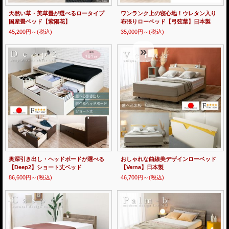
天然い草・美草畳が選べるロータイプ
ワンランク上の寝心地！ウレタン入り
国産畳ベッド【紫陽花】
布張りローベッド【弓弦葉】日本製
45,200円～
(税込)
35,000円～
(税込)
»
»
奥深引き出し・ヘッドボードが選べる
おしゃれな曲線美デザインローベッド
【Deep2】ショート丈ベッド
【Verna】日本製
86,600円～
(税込)
46,700円～
(税込)