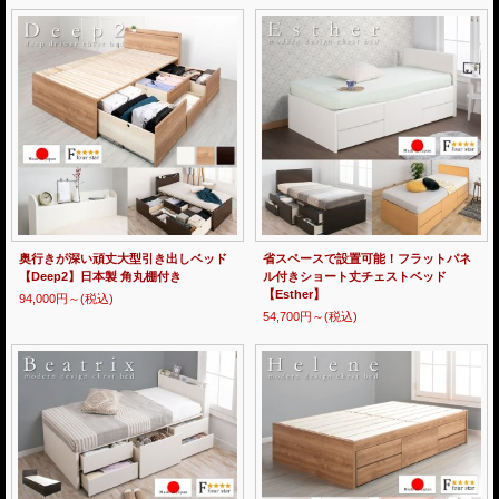
奥行きが深い頑丈大型引き出しベッド
省スペースで設置可能！フラットパネ
【Deep2】日本製 角丸棚付き
ル付きショート丈チェストベッド
【Esther】
94,000円～
(税込)
54,700円～
(税込)