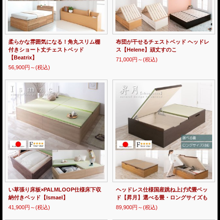
柔らかな雰囲気になる！角丸スリム棚
布団が干せるチェストベッド ヘッドレ
付きショート丈チェストベッド
ス【Helene】頑丈すのこ
【Beatrix】
71,000円～
(税込)
56,900円～
(税込)
い草張り床板×PALMLOOP仕様床下収
ヘッドレス仕様国産跳ね上げ式畳ベッ
納付きベッド【Ismael】
ド【昇月】選べる畳・ロングサイズも
41,900円～
(税込)
89,900円～
(税込)