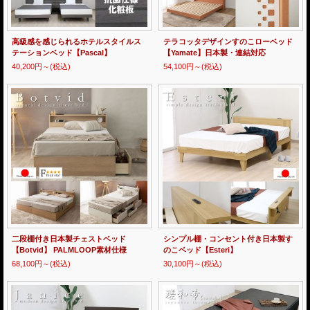
高級感を感じられるホテルスタイルス
テラコッタデザインすのこローベッド
テーションベッド【Pascal】
【Yamate】日本製・連結対応
40,200円～
(税込)
54,100円～
(税込)
二段棚付き日本製チェストベッド
シンプル棚・コンセント付き日本製す
【Botvid】 PALMLOOP素材仕様
のこベッド【Esteri】
68,100円～
(税込)
30,100円～
(税込)