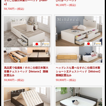
すのこ仕様日本製ローベッド【Palm-
ひのきペアベッド
a】
96,100円～
(税込)
59,700円～
(税込)
高品質で低価格！すのこ仕様日本製大
ヘッドレスも選べるすのこ仕様日本製
容量チェストベッド【Melanie】 開梱
ショート丈チェストベッド【Mildred】
設置込み
開梱設置込み
59,800円～
(税込)
59,800円～
(税込)