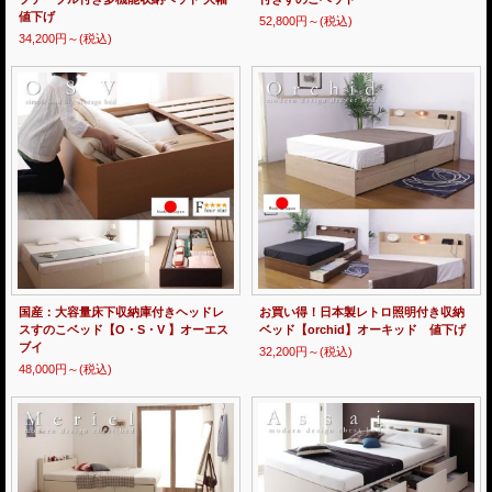
値下げ
52,800円～
(税込)
34,200円～
(税込)
国産：大容量床下収納庫付きヘッドレ
お買い得！日本製レトロ照明付き収納
スすのこベッド【O・S・V 】オーエス
ベッド【orchid】オーキッド 値下げ
ブイ
32,200円～
(税込)
48,000円～
(税込)