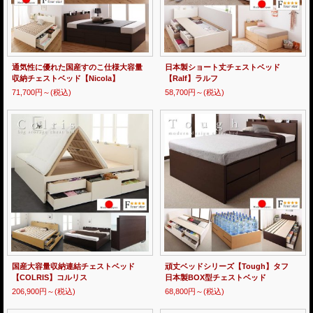
通気性に優れた国産すのこ仕様大容量
日本製ショート丈チェストベッド
収納チェストベッド【Nicola】
【Ralf】ラルフ
71,700円～
(税込)
58,700円～
(税込)
国産大容量収納連結チェストベッド
頑丈ベッドシリーズ【Tough】タフ
【COLRIS】コルリス
日本製BOX型チェストベッド
206,900円～
(税込)
68,800円～
(税込)