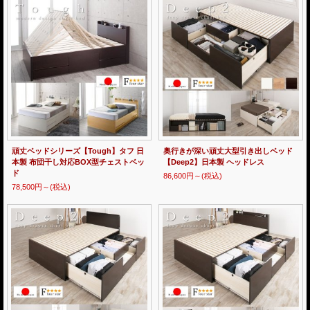
頑丈ベッドシリーズ【Tough】タフ 日
奥行きが深い頑丈大型引き出しベッド
本製 布団干し対応BOX型チェストベッ
【Deep2】日本製 ヘッドレス
ド
86,600円～
(税込)
78,500円～
(税込)