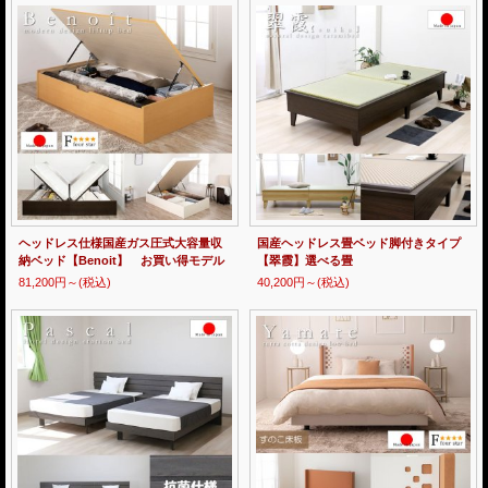
ヘッドレス仕様国産ガス圧式大容量収
国産ヘッドレス畳ベッド脚付きタイプ
納ベッド【Benoit】 お買い得モデル
【翠霞】選べる畳
81,200円～
(税込)
40,200円～
(税込)