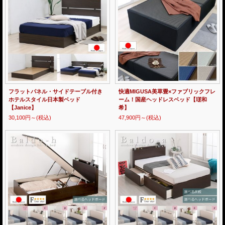
フラットパネル・サイドテーブル付き
快適MIGUSA美草畳×ファブリックフレ
ホテルスタイル日本製ベッド
ーム！国産ヘッドレスベッド【瑳和
【Janice】
希】
30,100円～
(税込)
47,900円～
(税込)