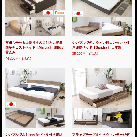
布団も干せる山折りすのこ付き大容量
シンプルで使いやすい棚コンセント付
国産チェストベッド【Marcia】 開梱設
き連結ベッド【Sandra】 日本製
置込み
35,200円～
(税込)
74,200円～
(税込)
シンプルでおしゃれなパネル付き連結
フラップテーブル付きヴィンテージデ