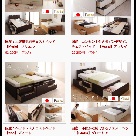
国産：大容量収納チェストベッド
国産：コンセント付きモダンデザイン
【Meriel】メリエル
チェストベッド 【Assai】アッサイ
62,200円～
(税込)
72,200円～
(税込)
国産：ヘッドレスチェストベッド
国産：布団が収納できるチェストベッ
【zito】ズィート
ド【Gloria】グローリア