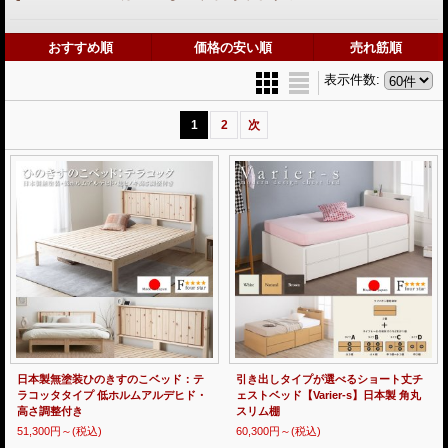
おすすめ順
価格の安い順
売れ筋順
表示件数
:
1
2
次
日本製無塗装ひのきすのこベッド：テ
引き出しタイプが選べるショート丈チ
ラコッタタイプ 低ホルムアルデヒド・
ェストベッド【Varier-s】日本製 角丸
高さ調整付き
スリム棚
51,300円～
(税込)
60,300円～
(税込)