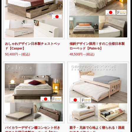
おしゃれデザイン日本製チェストベッ
傾斜デザイン採用！すのこ仕様日本製
ド【Casper】
ローベッド【Palm-b】
50,400円～
(税込)
48,500円～
(税込)
バイカラーデザイン棚コンセント付き
親子・兄妹で心地よく寝られる！国産