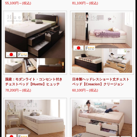
55,100円～
(税込)
81,100円～
(税込)
国産：モダンライト・コンセント付き
日本製ヘッドレスショート丈チェスト
チェストベッド【Huette】ヒュッテ
ベッド【Creacion】クリージョン
78,200円～
(税込)
60,100円～
(税込)