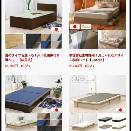
畳のタイプも選べる！床下収納庫付き
環境貢献素材採用！おしゃれなデザイ
畳ベッド【結里依】
ン収納ベッド【Charlie】
53,700円～
(税込)
43,900円～
(税込)