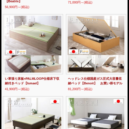
【Beatrix】
71,000円～
(税込)
56,900円～
(税込)
い草張り床板×PALMLOOP仕様床下収
ヘッドレス仕様国産ガス圧式大容量収
納付きベッド【Ismael】
納ベッド【Benoit】 お買い得モデル
41,900円～
(税込)
81,200円～
(税込)