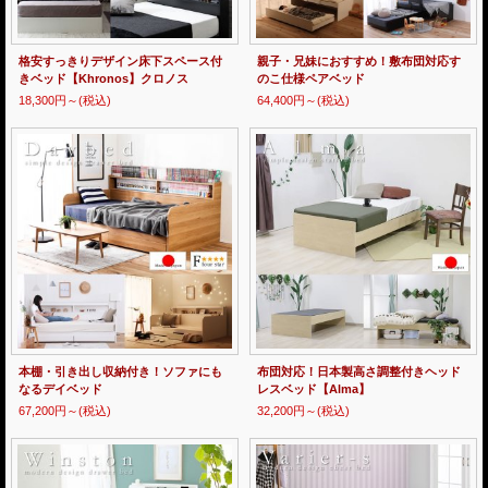
格安すっきりデザイン床下スペース付
親子・兄妹におすすめ！敷布団対応す
きベッド【Khronos】クロノス
のこ仕様ペアベッド
18,300円～
(税込)
64,400円～
(税込)
本棚・引き出し収納付き！ソファにも
布団対応！日本製高さ調整付きヘッド
なるデイベッド
レスベッド【Alma】
67,200円～
(税込)
32,200円～
(税込)