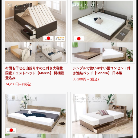
布団も干せる山折りすのこ付き大容量
シンプルで使いやすい棚コンセント付
国産チェストベッド【Marcia】 開梱設
き連結ベッド【Sandra】 日本製
置込み
35,200円～
(税込)
74,200円～
(税込)