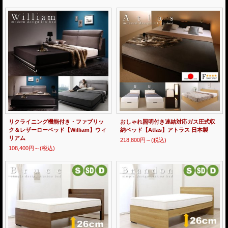
リクライニング機能付き・ファブリッ
おしゃれ照明付き連結対応ガス圧式収
ク＆レザーローベッド【William】ウィ
納ベッド【Atlas】アトラス 日本製
リアム
218,800円～
(税込)
108,400円～
(税込)