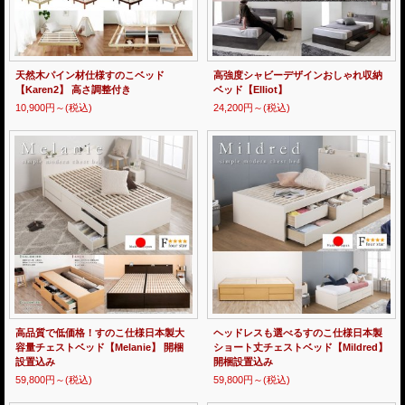
天然木パイン材仕様すのこベッド
高強度シャビーデザインおしゃれ収納
【Karen2】 高さ調整付き
ベッド【Elliot】
10,900円～
(税込)
24,200円～
(税込)
高品質で低価格！すのこ仕様日本製大
ヘッドレスも選べるすのこ仕様日本製
容量チェストベッド【Melanie】 開梱
ショート丈チェストベッド【Mildred】
設置込み
開梱設置込み
59,800円～
(税込)
59,800円～
(税込)