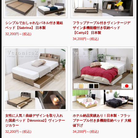
シンプルでおしゃれなパネル付き連結
フラップテーブル付きヴィンテージデ
ベッド【Sabrina】 日本製
ザイン多機能棚付き収納ベッド
【Catty2】 日本製
32,200円～
(税込)
34,200円～
(税込)
女性に人気！曲線デザインを取り入れ
ホテル納品実績あり！日本製・フラッ
た国産ベッド【Veronica2】ヴィンテー
プテーブル付き多機能収納ベッド 大幅
ジカラー
値下げ
32,200円～
(税込)
34,200円～
(税込)