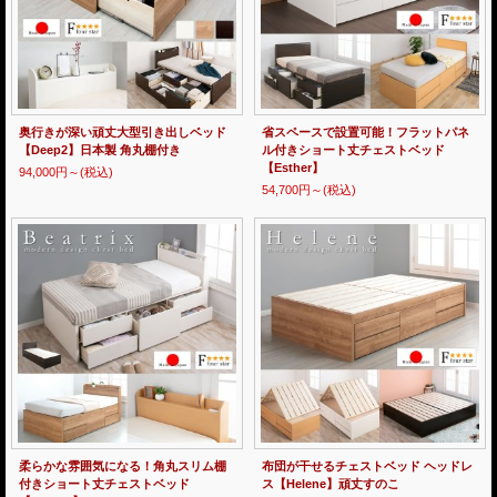
奥行きが深い頑丈大型引き出しベッド
省スペースで設置可能！フラットパネ
【Deep2】日本製 角丸棚付き
ル付きショート丈チェストベッド
【Esther】
94,000円～
(税込)
54,700円～
(税込)
柔らかな雰囲気になる！角丸スリム棚
布団が干せるチェストベッド ヘッドレ
付きショート丈チェストベッド
ス【Helene】頑丈すのこ