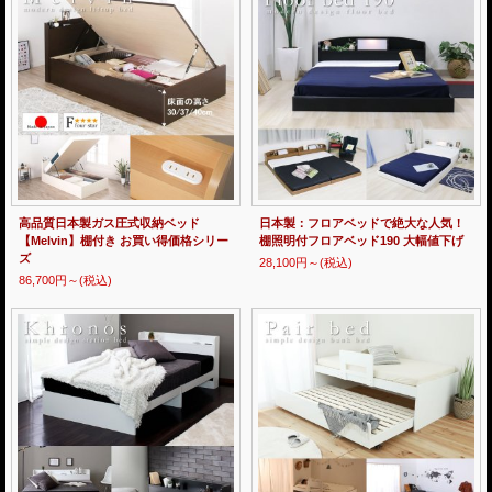
高品質日本製ガス圧式収納ベッド
日本製：フロアベッドで絶大な人気！
【Melvin】棚付き お買い得価格シリー
棚照明付フロアベッド190 大幅値下げ
ズ
28,100円～
(税込)
86,700円～
(税込)