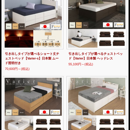
引き出しタイプが選べるショート丈チ
引き出しタイプが選べるチェストベッ
ェストベッド【Varier-s】日本製 ムー
ド【Varier】日本製 ヘッドレス
ド照明付き
55,100円～
(税込)
70,600円～
(税込)