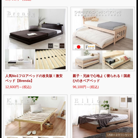
人気No1フロアベッドの改良版！激安
親子・兄妹で心地よく寝られる！国産
ベッド【Brenda】
ひのきペアベッド
12,600円～
(税込)
96,100円～
(税込)