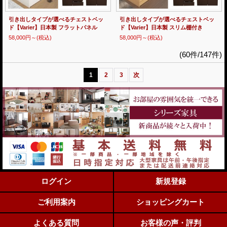
引き出しタイプが選べるチェストベッ
引き出しタイプが選べるチェストベッ
ド【Varier】日本製 フラットパネル
ド【Varier】日本製 スリム棚付き
58,000円～
(税込)
58,000円～
(税込)
(60件/147件)
1
2
3
次
ログイン
新規登録
ご利用案内
ショッピングカート
よくある質問
お客様の声・評判