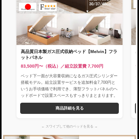
高品質日本製ガス圧式収納ベッド【Melvin】フラ
ットパネル
83,500円〜（税込）／組立設置費 7,700円
9
ベッド下一面が大容量収納になるガス圧式シリンダー
搭載モデル。組立設置サービスを追加料金7,700円と
いうお手頃価格で利用でき、薄型フラットパネルのヘ
ッドボードで設置スペースもすっきりまとまります。
商品詳細を見る
← スワイプして他のベッドを見る →