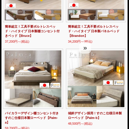
簡単組立！工具不要ボルトレスベッ
簡単組立！工具不要ボルトレスベッ
ド・ハイタイプ 日本製棚コンセント付
ド・ハイタイプ 日本製パネルベッド
きベッド【Bruce】
【Brandon】
37,200円～
(税込)
34,200円～
(税込)
»
»
バイカラーデザイン棚コンセント付き
傾斜デザイン採用！すのこ仕様日本製
すのこ仕様日本製ローベッド【Palm-
ローベッド【Palm-b】
a】
48,500円～
(税込)
59,700円～
(税込)