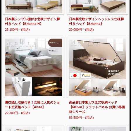
日本製シンプル棚付き北欧デザイン脚
日本製北欧デザインヘッドレス仕様脚
付きベッド【Brianna-H】
付きベッド【Brianna】
26,100円～
(税込)
20,000円～
(税込)
裏技隠し収納付き！女性に人気のショ
高品質日本製ガス圧式収納ベッド
ート丈収納ベッド【Anita】
【Melvin】フラットパネル お買い得価
格シリーズ
22,300円～
(税込)
83,500円～
(税込)