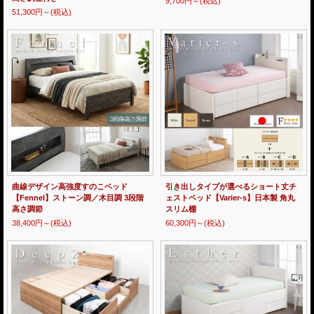
9,700円～
(税込)
51,300円～
(税込)
曲線デザイン高強度すのこベッド
引き出しタイプが選べるショート丈チ
【Fennel】ストーン調／木目調 3段階
ェストベッド【Varier-s】日本製 角丸
高さ調節
スリム棚
38,400円～
(税込)
60,300円～
(税込)