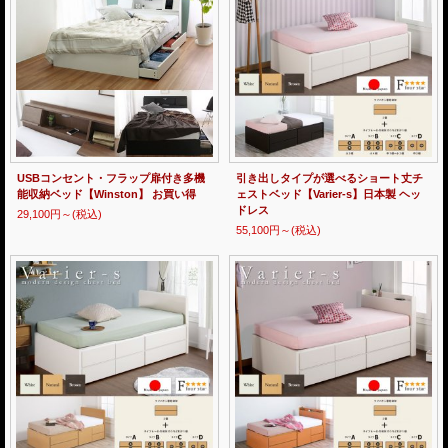
USBコンセント・フラップ扉付き多機
引き出しタイプが選べるショート丈チ
能収納ベッド【Winston】 お買い得
ェストベッド【Varier-s】日本製 ヘッ
ドレス
29,100円～
(税込)
55,100円～
(税込)