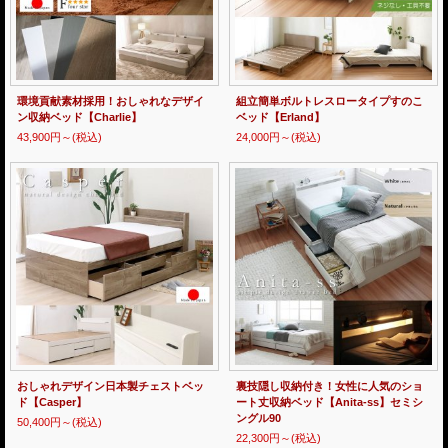
環境貢献素材採用！おしゃれなデザイ
組立簡単ボルトレスロータイプすのこ
ン収納ベッド【Charlie】
ベッド【Erland】
43,900円～
(税込)
24,000円～
(税込)
おしゃれデザイン日本製チェストベッ
裏技隠し収納付き！女性に人気のショ
ド【Casper】
ート丈収納ベッド【Anita-ss】セミシ
ングル90
50,400円～
(税込)
22,300円～
(税込)