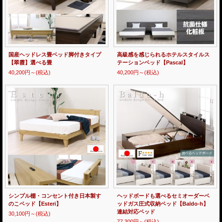
国産ヘッドレス畳ベッド脚付きタイプ
高級感を感じられるホテルスタイルス
【翠霞】選べる畳
テーションベッド【Pascal】
40,200円～
(税込)
40,200円～
(税込)
シンプル棚・コンセント付き日本製す
ヘッドボードも選べるセミオーダーベ
のこベッド【Esteri】
ッドガス圧式収納ベッド【Baldo-h】
連結対応ベッド
30,100円～
(税込)
77,300円～
(税込)