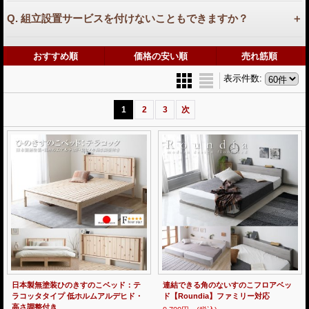
Q. 組立設置サービスを付けないこともできますか？
おすすめ順
価格の安い順
売れ筋順
表示件数
:
1
2
3
次
日本製無塗装ひのきすのこベッド：テ
連結できる角のないすのこフロアベッ
ラコッタタイプ 低ホルムアルデヒド・
ド【Roundia】ファミリー対応
高さ調整付き