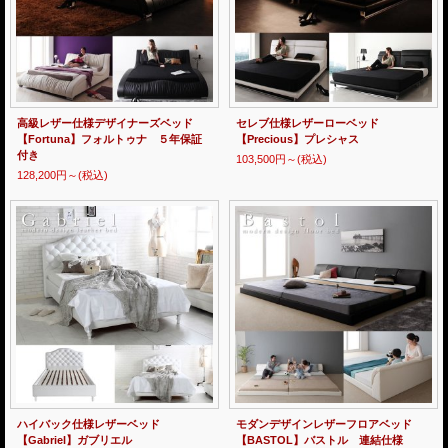
高級レザー仕様デザイナーズベッド
セレブ仕様レザーローベッド
【Fortuna】フォルトゥナ ５年保証
【Precious】プレシャス
付き
103,500円～
(税込)
128,200円～
(税込)
ハイバック仕様レザーベッド
モダンデザインレザーフロアベッド
【Gabriel】ガブリエル
【BASTOL】バストル 連結仕様