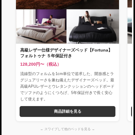
高級レザー仕様デザイナーズベッド【Fortuna】
フォルトゥナ ５年保証付き
128,200円〜（税込）
1
流線型のフォルムを1cm単位で追求した、開放感とラ
グジュアリーさを兼ね備えたデザイナーズベッド。最
高級APUレザーとウレタンクッションのヘッドボード
でソファのようにくつろげ、5年保証付きで長く安心
して使えます。
商品詳細を見る
← スワイプして他のベッドを見る →